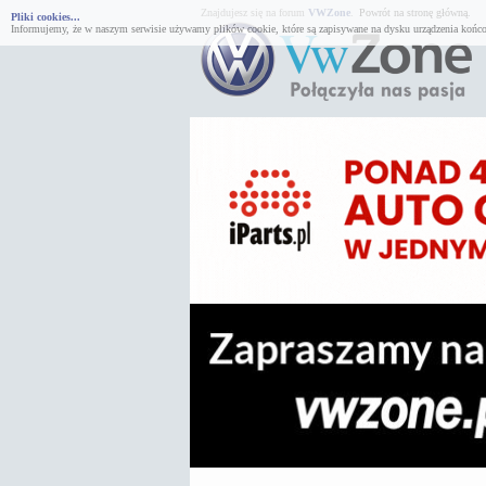
Znajdujesz się na forum
VWZone
.
Powrót na stronę główną.
Pliki cookies...
Informujemy, że w naszym serwisie używamy plików cookie, które są zapisywane na dysku urządzenia końco