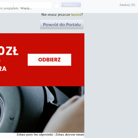
Zamknij [X]
mi przeglądarki.
Więcej...
Zobacz posty bez odpowiedzi
|
Zobacz aktywne tematy