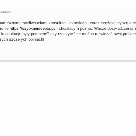
lekarskie
ad różnymi możliwościami konsultacji lekarskich i coraz częściej słyszę o t
tronie
https://szybkaerecepta.pl/
i chciałabym poznać Wasze doświadczenia z 
 konsultacje były pomocne? czy rzeczywiście można rozwiązać swój problem
zych szczerych opiniach!