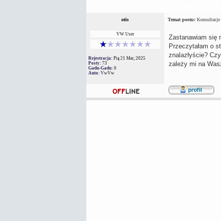
Autor
Wiadomość
otis
Temat postu:
Konsultacje 
VW User
Zastanawiam się n
Przeczytałam o s
znalazłyście? Czy
Rejestracja:
Pią 21 Mar, 2025
zależy mi na Was
Posty:
73
Gadu-Gadu:
0
Auto:
VwVw