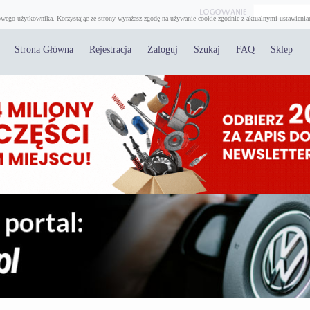
wego użytkownika. Korzystając ze strony wyrażasz zgodę na używanie cookie zgodnie z aktualnymi ustawienia
Strona Główna
Rejestracja
Zaloguj
Szukaj
FAQ
Sklep