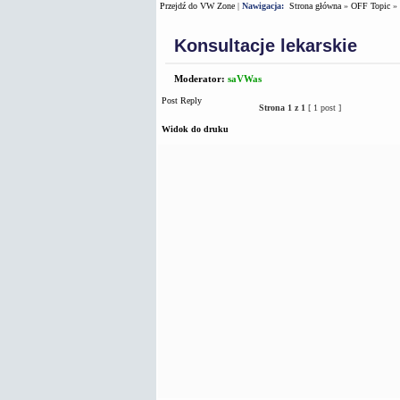
Przejdź do VW Zone
|
Nawigacja:
Strona główna
»
OFF Topic
»
Konsultacje lekarskie
Moderator:
saVWas
Post Reply
Strona
1
z
1
[ 1 post ]
Widok do druku