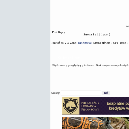
Wy
Post Reply
Strona
1
z
1
[ 1 post ]
Przejdź do VW Zone
|
Nawigacja:
Strona główna
»
OFF Topic
»
Kto jest na forum
Użytkownicy przeglądający to forum: Brak zarejestrowanych użyt
Szukaj: