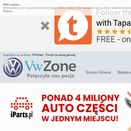
Pliki cookies...
Informujemy, że w naszym serwisie używamy plików cookie, które są zapisywane na dysku urządzenia końco
Follow th
Więcej...
with Tapa
FREE - on
Znajdujesz się na forum
VWZone
.
Powrót na stronę główną.
Strona Główna
Rejestra