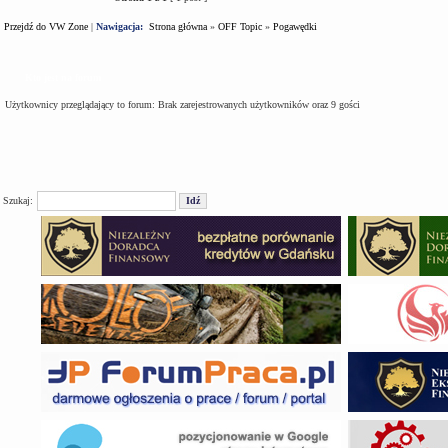
Przejdź do VW Zone
|
Nawigacja:
Strona główna
»
OFF Topic
»
Pogawędki
Kto jest na forum
Użytkownicy przeglądający to forum: Brak zarejestrowanych użytkowników oraz 9 gości
Szukaj: