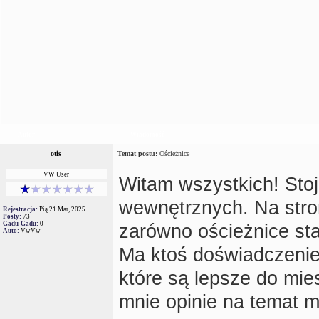
Autor
Wiadomość
otis
Temat postu:
Ościeżnice
VW User
Witam wszystkich! Sto
wewnętrznych. Na str
Rejestracja:
Pią 21 Mar, 2025
Posty:
73
Gadu-Gadu:
0
zarówno ościeżnice sta
Auto:
VwVw
Ma ktoś doświadczenie
które są lepsze do mie
mnie opinie na temat m