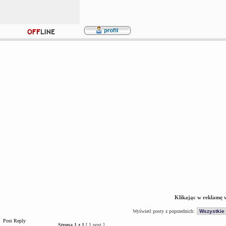
Klikając w reklamę 
Wyświetl posty z poprzednich:
Post Reply
Strona
1
z
1
[ 1 post ]