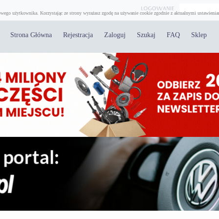
wego użytkownika. Korzystając ze strony wyrażasz zgodę na używanie cookie zgodnie z aktualnymi ustawienia
Strona Główna
Rejestracja
Zaloguj
Szukaj
FAQ
Sklep