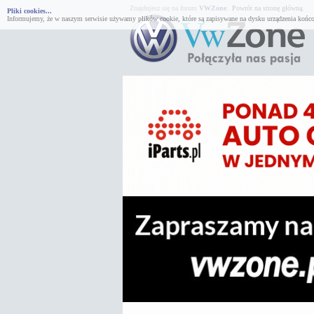
Znajdujesz się na forum
VWZone
.
Powrót na stronę główną.
Pliki cookies...
Informujemy, że w naszym serwisie używamy plików cookie, które są zapisywane na dysku urządzenia końco