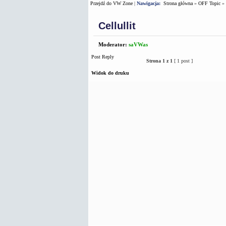
Przejdź do VW Zone
|
Nawigacja:
Strona główna
»
OFF Topic
»
Cellullit
Moderator:
saVWas
Post Reply
Strona
1
z
1
[ 1 post ]
Widok do druku