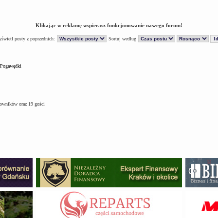
Klikając w reklamę wspierasz funkcjonowanie naszego forum!
świetl posty z poprzednich:
Sortuj według
Pogawędki
kowników oraz 19 gości