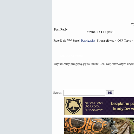
Wy
Post Reply
Strona
1
z
1
[ 1 post ]
Przejdź do VW Zone
|
Nawigacja:
Strona główna
»
OFF Topic
»
Kto jest na forum
Użytkownicy przeglądający to forum: Brak zarejestrowanych użyt
Szukaj: