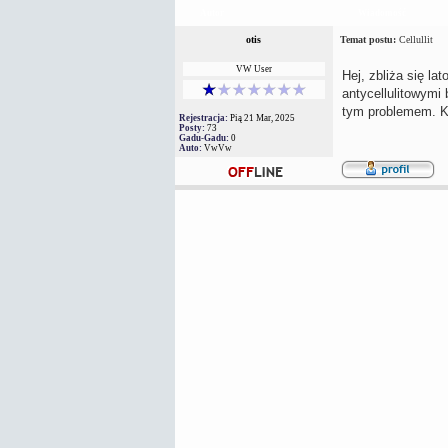
Autor
Wiadomość
otis
Temat postu:
Cellullit
VW User
Hej, zbliża się l
antycellulitowymi
tym problemem. Kt
Rejestracja:
Pią 21 Mar, 2025
Posty:
73
Gadu-Gadu:
0
Auto:
VwVw