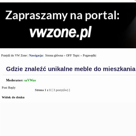
Przejdź do VW Zone
|
Nawigacja:
Strona główna
»
OFF Topic
»
Pogawędki
Gdzie znaleźć unikalne meble do mieszkania
Moderator:
saVWas
Post Reply
Strona
1
z
1
[ 3 posty(ów) ]
Widok do druku