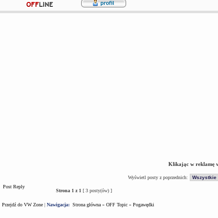
Klikając w reklamę 
Wyświetl posty z poprzednich:
Post Reply
Strona
1
z
1
[ 3 posty(ów) ]
Przejdź do VW Zone
|
Nawigacja:
Strona główna
»
OFF Topic
»
Pogawędki