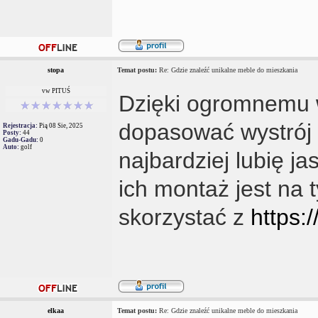
stopa
Temat postu:
Re: Gdzie znaleźć unikalne meble do mieszkania
vw PITUŚ
Dzięki ogromnemu 
dopasować wystrój
Rejestracja:
Pią 08 Sie, 2025
Posty:
44
Gadu-Gadu:
0
Auto:
golf
najbardziej lubię j
ich montaż jest na 
skorzystać z
https:/
elkaa
Temat postu:
Re: Gdzie znaleźć unikalne meble do mieszkania