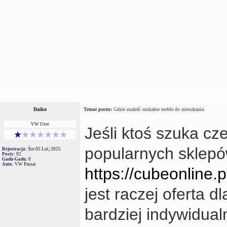
Autor
Wiadomość
Daiko
Temat postu:
Gdzie znaleźć unikalne meble do mieszkania
VW User
Jeśli ktoś szuka c
popularnych sklepów
Rejestracja:
Śro 05 Lut, 2025
Posty:
92
Gadu-Gadu:
0
Auto:
VW Passat
https://cubeonline.
jest raczej oferta d
bardziej indywidual