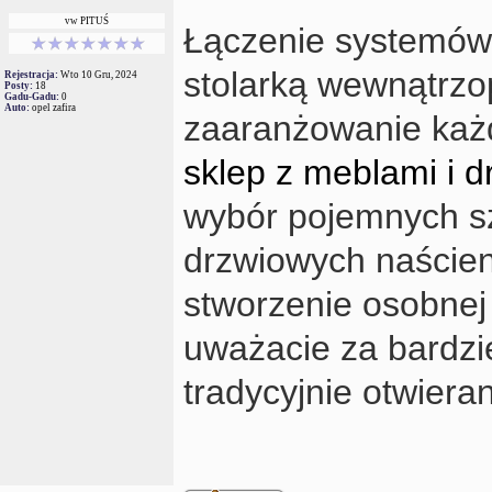
vw PITUŚ
Łączenie systemów
stolarką wewnątrzo
Rejestracja:
Wto 10 Gru, 2024
Posty:
18
Gadu-Gadu:
0
Auto:
opel zafira
zaaranżowanie każd
sklep z meblami i 
wybór pojemnych s
drzwiowych naścien
stworzenie osobnej
uważacie za bardzi
tradycyjnie otwiera