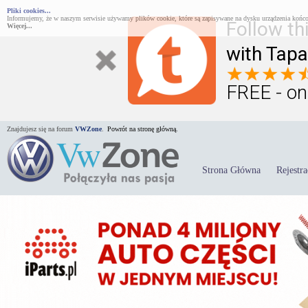
Pliki cookies...
Informujemy, że w naszym serwisie używamy plików cookie, które są zapisywane na dysku urządzenia końco
Follow th
Więcej...
with Tapa
FREE - on
Znajdujesz się na forum
VWZone
.
Powrót na stronę główną.
Strona Główna
Rejestra