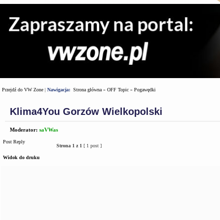
Przejdź do VW Zone
|
Nawigacja:
Strona główna
»
OFF Topic
»
Pogawędki
Klima4You Gorzów Wielkopolski
Moderator:
saVWas
Post Reply
Strona
1
z
1
[ 1 post ]
Widok do druku