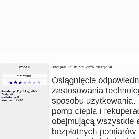
Autor
Wiadomość
Dawid11
Temat postu:
Klima4You Gorzów Wielkopolski
VW Maniak
Osiągnięcie odpowied
zastosowania technolo
Rejestracja:
Pią 18 Lip, 2025
Posty:
462
Gadu-Gadu:
0
sposobu użytkowania. Kl
Auto:
Auto BMW
pomp ciepła i rekuper
obejmującą wszystkie e
bezpłatnych pomiarów 