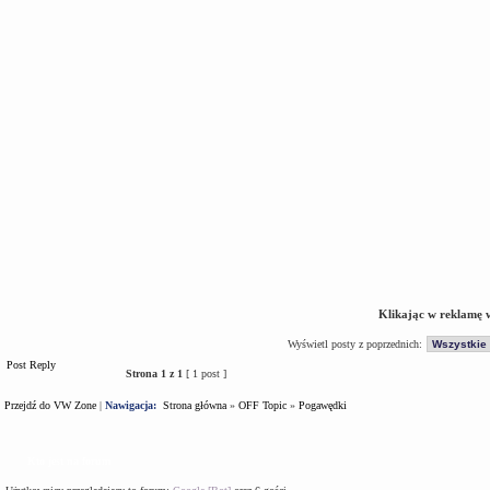
Klikając w reklamę 
Wyświetl posty z poprzednich:
Post Reply
Strona
1
z
1
[ 1 post ]
Przejdź do VW Zone
|
Nawigacja:
Strona główna
»
OFF Topic
»
Pogawędki
Kto jest na forum