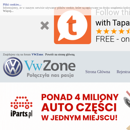
Pliki cookies...
Informujemy, że w naszym serwisie używamy plików cookie, które są zapisywane na dysku urządzenia końco
Follow th
Więcej...
with Tapa
FREE - on
Znajdujesz się na forum
VWZone
.
Powrót na stronę główną.
Strona Główna
Rejestra