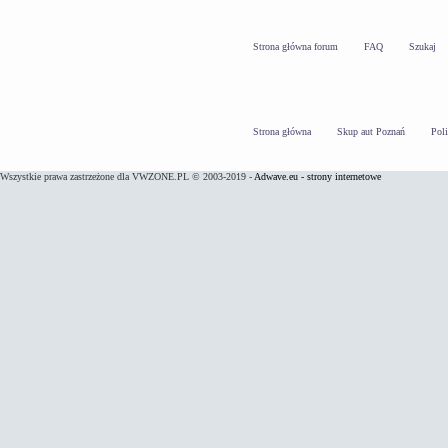
Strona główna forum
FAQ
Szukaj
Strona główna
Skup aut Poznań
Pol
Wszystkie prawa zastrzeżone dla VWZONE.PL © 2003-2019 -
Adwave.eu - strony internetowe