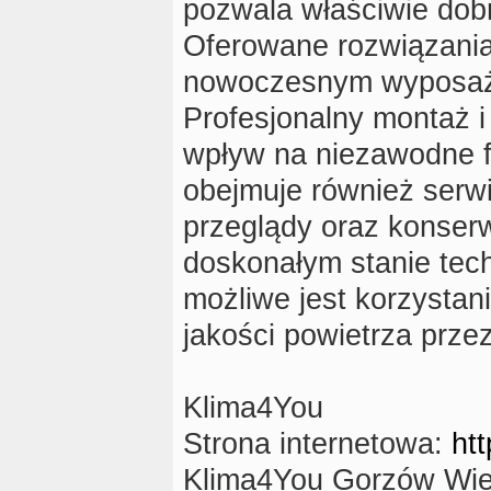
pozwala właściwie dob
Oferowane rozwiązania
nowoczesnym wyposaże
Profesjonalny montaż i
wpływ na niezawodne f
obejmuje również serw
przeglądy oraz konserw
doskonałym stanie tec
możliwe jest korzystan
jakości powietrza prze
Klima4You
Strona internetowa:
ht
Klima4You Gorzów Wie