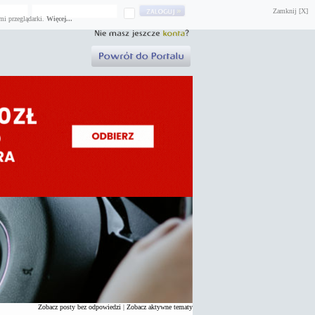
Zamknij [X]
mi przeglądarki.
Więcej...
Zobacz posty bez odpowiedzi
|
Zobacz aktywne tematy