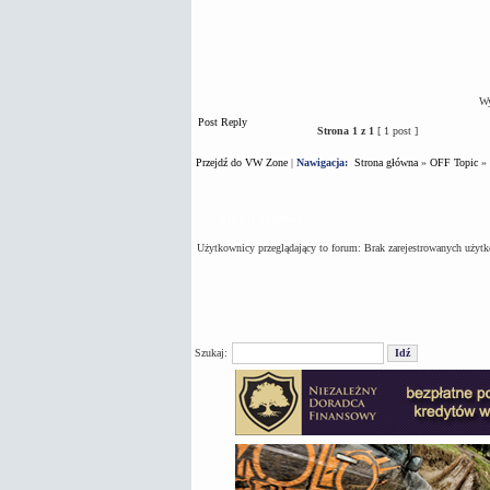
Wy
Post Reply
Strona
1
z
1
[ 1 post ]
Przejdź do VW Zone
|
Nawigacja:
Strona główna
»
OFF Topic
»
Kto jest na forum
Użytkownicy przeglądający to forum: Brak zarejestrowanych użyt
Szukaj: