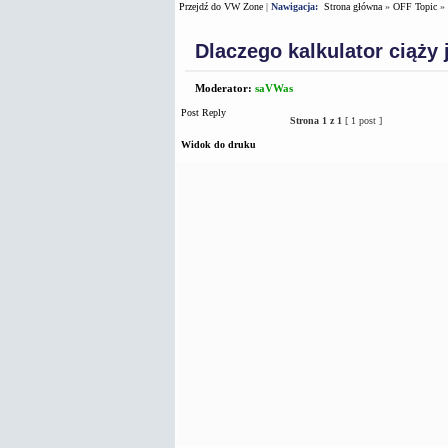
Przejdź do VW Zone
|
Nawigacja:
Strona główna
»
OFF Topic
»
Dlaczego kalkulator ciąży 
Moderator:
saVWas
Post Reply
Strona
1
z
1
[ 1 post ]
Widok do druku