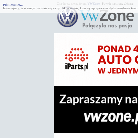
Znajdujesz się na forum
VWZone
.
Powrót na stronę główną.
Pliki cookies...
Informujemy, że w naszym serwisie używamy plików cookie, które są zapisywane na dysku urządzenia końco