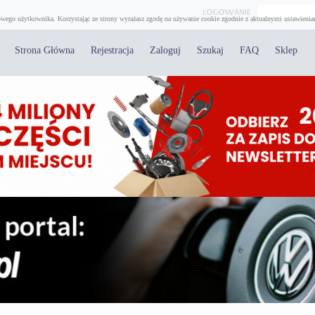
wego użytkownika. Korzystając ze strony wyrażasz zgodę na używanie cookie zgodnie z aktualnymi ustawienia
Strona Główna
Rejestracja
Zaloguj
Szukaj
FAQ
Sklep