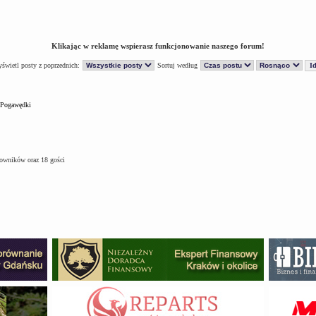
Klikając w reklamę wspierasz funkcjonowanie naszego forum!
świetl posty z poprzednich:
Sortuj według
Pogawędki
kowników oraz 18 gości