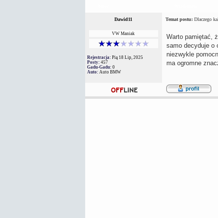
Autor
Wiadomość
Dawid11
Temat postu:
Dlaczego kal
VW Maniak
Warto pamiętać, ż
samo decyduje o 
niezwykle pomocn
Rejestracja:
Pią 18 Lip, 2025
ma ogromne znacz
Posty:
457
Gadu-Gadu:
0
Auto:
Auto BMW