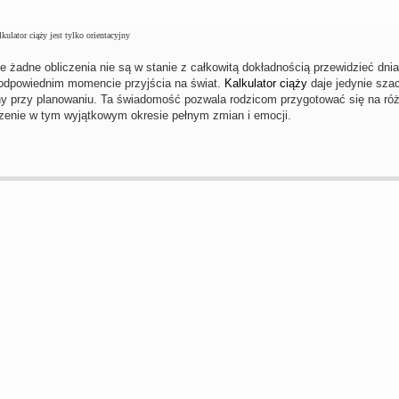
kulator ciąży jest tylko orientacyjny
e żadne obliczenia nie są w stanie z całkowitą dokładnością przewidzieć dnia
odpowiednim momencie przyjścia na świat.
Kalkulator ciąży
daje jedynie sza
y przy planowaniu. Ta świadomość pozwala rodzicom przygotować się na róż
enie w tym wyjątkowym okresie pełnym zmian i emocji.