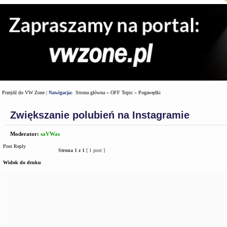
Przejdź do VW Zone
|
Nawigacja:
Strona główna
»
OFF Topic
»
Pogawędki
Zwiększanie polubień na Instagramie
Moderator:
saVWas
Post Reply
Strona
1
z
1
[ 1 post ]
Widok do druku