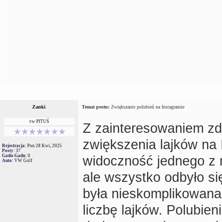
Autor
Wiadomość
Zanki
Temat postu:
Zwiększanie polubień na Instagramie
vw PITUŚ
Z zainteresowaniem zd
zwiększenia lajków na 
Rejestracja:
Pon 28 Kwi, 2025
Posty:
37
Gadu-Gadu:
0
widoczność jednego z 
Auto:
VW Golf
ale wszystko odbyło si
była nieskomplikowana,
liczbę lajków. Polubien