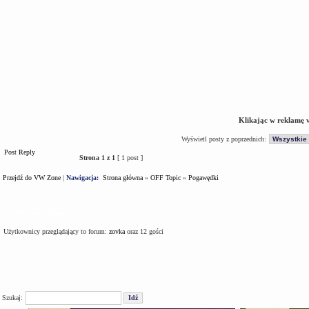
Klikając w reklamę 
Wyświetl posty z poprzednich:
Post Reply
Strona
1
z
1
[ 1 post ]
Przejdź do VW Zone
|
Nawigacja:
Strona główna
»
OFF Topic
»
Pogawędki
Kto jest na forum
Użytkownicy przeglądający to forum:
zovka
oraz 12 gości
Szukaj: