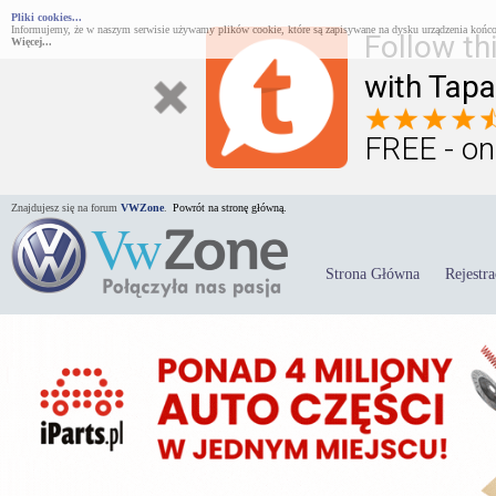
Pliki cookies...
Informujemy, że w naszym serwisie używamy plików cookie, które są zapisywane na dysku urządzenia końco
Follow th
Więcej...
with Tapa
FREE - on
Znajdujesz się na forum
VWZone
.
Powrót na stronę główną.
Strona Główna
Rejestra