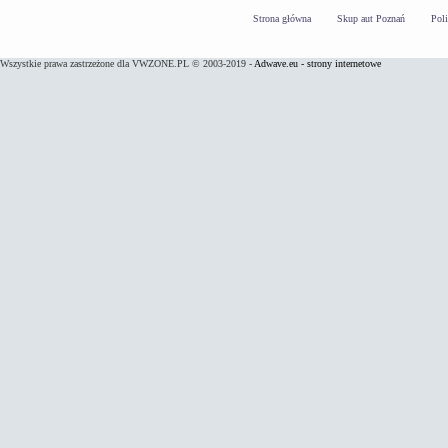
Strona główna
Skup aut Poznań
Pol
Wszystkie prawa zastrzeżone dla VWZONE.PL © 2003-2019 -
Adwave.eu - strony internetowe