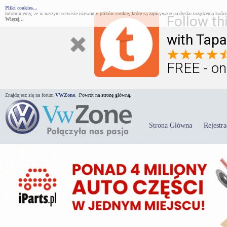
Pliki cookies...
Informujemy, że w naszym serwisie używamy plików cookie, które są zapisywane na dysku urządzenia końco
Follow th
Więcej...
with Tapa
FREE - on
Znajdujesz się na forum
VWZone
.
Powrót na stronę główną.
Strona Główna
Rejestra