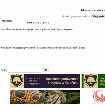
Klikając w reklamę 
Wyświetl posty z poprzednich:
Post Reply
Strona
1
z
1
[ 1 post ]
Przejdź do VW Zone
|
Nawigacja:
Strona główna
»
OFF Topic
»
Pogawędki
Kto jest na forum
Użytkownicy przeglądający to forum: Brak zarejestrowanych użytkowników oraz 12 gości
Szukaj: