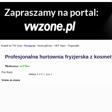
Przejdź do VW Zone
|
Nawigacja:
Strona główna
»
OFF Topic
»
Pogawędki
Profesjonalna hurtownia fryzjerska z kosm
Moderator:
saVWas
Post Reply
Strona
1
z
1
[ 1 post ]
Widok do druku