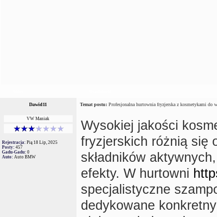
Autor
Wiadomość
Dawid11
Temat postu:
Profesjonalna hurtownia fryzjerska z kosmetykami do 
VW Maniak
Wysokiej jakości kosm
fryzjerskich różnią się
Rejestracja:
Pią 18 Lip, 2025
Posty:
457
Gadu-Gadu:
0
składników aktywnych, 
Auto:
Auto BMW
efekty. W hurtowni
http
specjalistyczne szamp
dedykowane konkretny