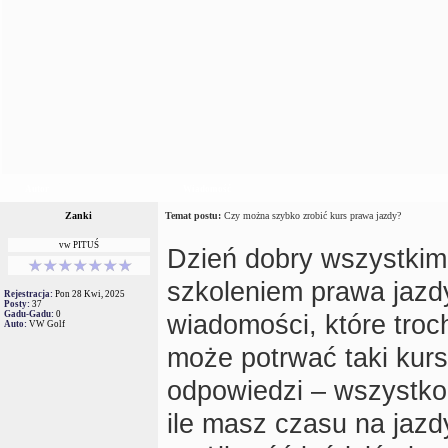
Autor
Wiadomość
Zanki
Temat postu:
Czy można szybko zrobić kurs prawa jazdy?
vw PITUŚ
Dzień dobry wszystkim!
szkoleniem prawa jazdy
Rejestracja:
Pon 28 Kwi, 2025
Posty:
37
Gadu-Gadu:
0
wiadomości, które trochę
Auto:
VW Golf
może potrwać taki kurs
odpowiedzi – wszystko z
ile masz czasu na jazdy