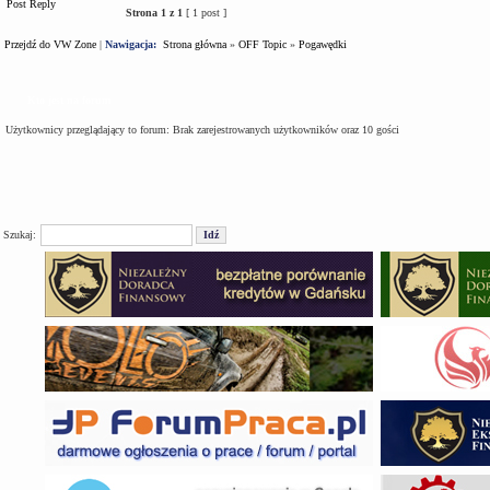
Post Reply
Strona
1
z
1
[ 1 post ]
Przejdź do VW Zone
|
Nawigacja:
Strona główna
»
OFF Topic
»
Pogawędki
Kto jest na forum
Użytkownicy przeglądający to forum: Brak zarejestrowanych użytkowników oraz 10 gości
Szukaj: