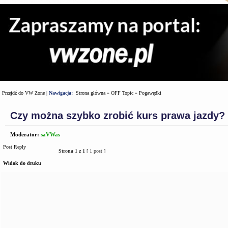
Przejdź do VW Zone
|
Nawigacja:
Strona główna
»
OFF Topic
»
Pogawędki
Czy można szybko zrobić kurs prawa jazdy?
Moderator:
saVWas
Post Reply
Strona
1
z
1
[ 1 post ]
Widok do druku