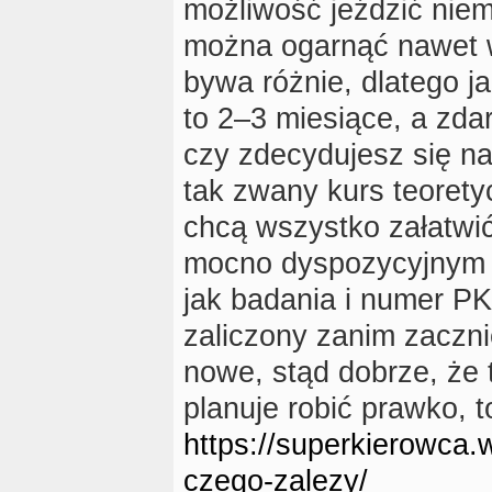
możliwość jeździć niem
można ogarnąć nawet w
bywa różnie, dlatego ja
to 2–3 miesiące, a zdar
czy zdecydujesz się na 
tak zwany kurs teoretyc
chcą wszystko załatwi
mocno dyspozycyjnym i
jak badania i numer PK
zaliczony zanim zaczni
nowe, stąd dobrze, że t
planuje robić prawko, t
https://superkierowca.
czego-zalezy/