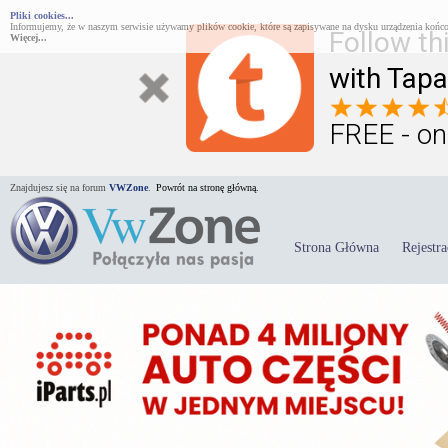
Pliki cookies...
Informujemy, że w naszym serwisie używamy plików cookie, które są zapisywane na dysku urządzenia końco
Follow th
Więcej...
with Tapa
FREE - on
Znajdujesz się na forum
VWZone
.
Powrót na stronę główną.
Strona Główna
Rejestra