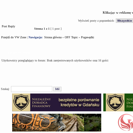
Klikając w reklamę 
Wyświetl posty z poprzednich:
Post Reply
Strona
1
z
1
[ 1 post ]
Przejdź do VW Zone
|
Nawigacja:
Strona główna
»
OFF Topic
»
Pogawędki
Kto jest na forum
Użytkownicy przeglądający to forum: Brak zarejestrowanych użytkowników oraz 16 gości
Szukaj: