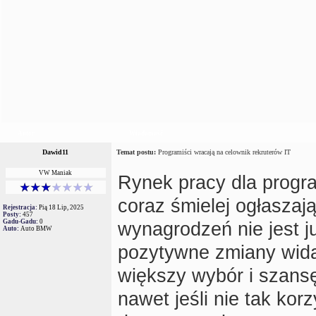
Autor
Wiadomość
Dawid11
Temat postu:
Programiści wracają na celownik rekruterów IT
VW Maniak
Rynek pracy dla progra
coraz śmielej ogłasza
Rejestracja:
Pią 18 Lip, 2025
Posty:
457
Gadu-Gadu:
0
wynagrodzeń nie jest ju
Auto:
Auto BMW
pozytywne zmiany wida
większy wybór i szans
nawet jeśli nie tak kor