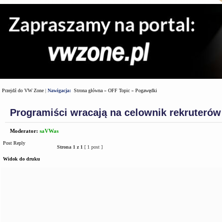
Przejdź do VW Zone
|
Nawigacja:
Strona główna
»
OFF Topic
»
Pogawędki
Programiści wracają na celownik rekruterów
Moderator:
saVWas
Post Reply
Strona
1
z
1
[ 1 post ]
Widok do druku