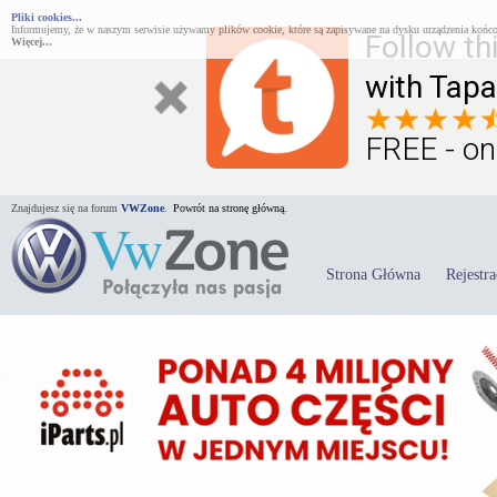
Pliki cookies...
Informujemy, że w naszym serwisie używamy plików cookie, które są zapisywane na dysku urządzenia końco
Follow th
Więcej...
with Tapa
FREE - on
Znajdujesz się na forum
VWZone
.
Powrót na stronę główną.
Strona Główna
Rejestra