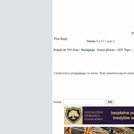
Wy
Post Reply
Strona
1
z
1
[ 1 post ]
Przejdź do VW Zone
|
Nawigacja:
Strona główna
»
OFF Topic
»
Kto jest na forum
Użytkownicy przeglądający to forum: Brak zarejestrowanych użyt
Szukaj: