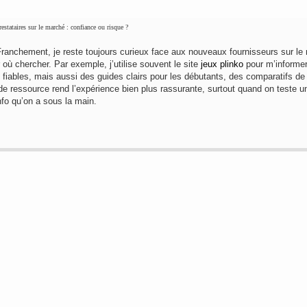
stataires sur le marché : confiance ou risque ?
Franchement, je reste toujours curieux face aux nouveaux fournisseurs sur le
r où chercher. Par exemple, j’utilise souvent le site
jeux plinko
pour m’informer
 fiables, mais aussi des guides clairs pour les débutants, des comparatifs d
e ressource rend l’expérience bien plus rassurante, surtout quand on teste un
info qu’on a sous la main.