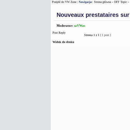
Przejdź do VW Zone
|
Nawigacja:
Strona główna
»
OFF Topic
»
Nouveaux prestataires sur
Moderator:
saVWas
Post Reply
Strona
1
z
1
[ 1 post ]
Widok do druku