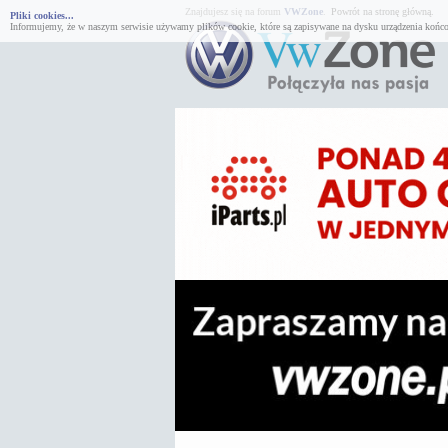
Znajdujesz się na forum
VWZone
.
Powrót na stronę główną.
Pliki cookies...
Informujemy, że w naszym serwisie używamy plików cookie, które są zapisywane na dysku urządzenia końco