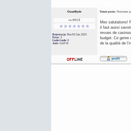
Autor
Wiadomość
OscarRyrie
Temat postu:
Nouveaux pre
vw PITUŚ
Mes salutations! 
il faut aussi savoi
revues de casinos
Rejestracja:
Pon 02 Cze, 2025
budget. Ce genre d
Posty:
3
Gadu-Gadu:
0
de la qualité de l’
Auto:
Golf v6