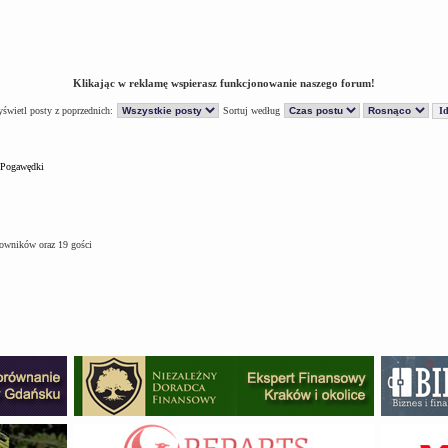
Klikając w reklamę wspierasz funkcjonowanie naszego forum!
świetl posty z poprzednich:
Sortuj według
Pogawędki
kowników oraz 19 gości