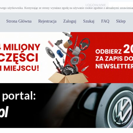
wego użytkownika. Korzystając ze strony wyrażasz zgodę na używanie cookie zgodnie z aktualnymi ustawienia
Strona Główna
Rejestracja
Zaloguj
Szukaj
FAQ
Sklep