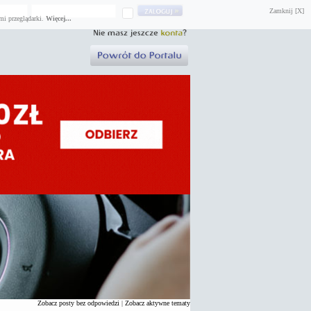
Zamknij [X]
mi przeglądarki.
Więcej...
Zobacz posty bez odpowiedzi
|
Zobacz aktywne tematy