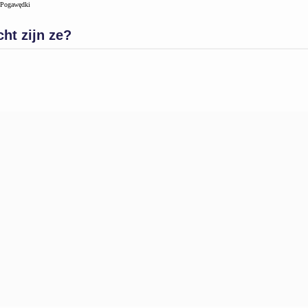
Pogawędki
ht zijn ze?