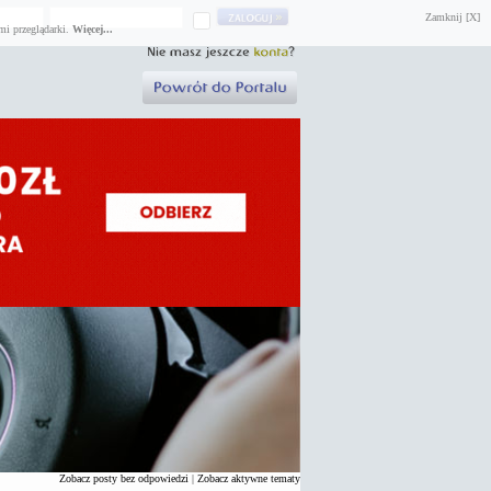
Zamknij [X]
mi przeglądarki.
Więcej...
Zobacz posty bez odpowiedzi
|
Zobacz aktywne tematy