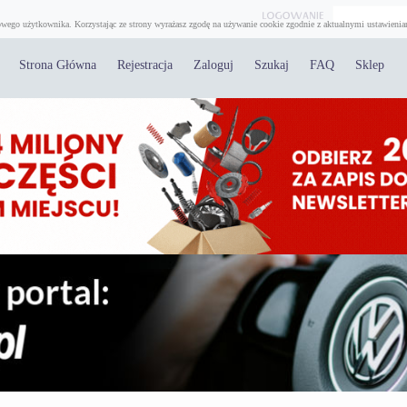
wego użytkownika. Korzystając ze strony wyrażasz zgodę na używanie cookie zgodnie z aktualnymi ustawienia
Strona Główna
Rejestracja
Zaloguj
Szukaj
FAQ
Sklep