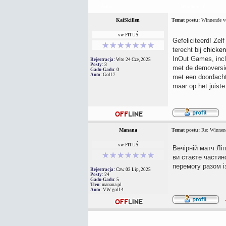
Autor
Wiadomość
KaiSkillen
Temat postu:
Winnende ver
vw PITUŚ
Gefeliciteerd! Zel
terecht bij
chicken
InOut Games, incl
Rejestracja:
Wto 24 Cze, 2025
Posty:
3
met de demoversie
Gadu-Gadu:
0
Auto:
Golf 7
met een doordacht
maar op het juiste
Manana
Temat postu:
Re: Winnende
vw PITUŚ
Вечірній матч Ліг
ви стаєте частин
перемогу разом і
Rejestracja:
Czw 03 Lip, 2025
Posty:
24
Gadu-Gadu:
5
Tlen:
manana.pl
Auto:
VW golf 4