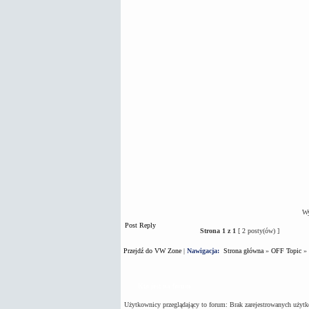
Wy
Post Reply
Strona
1
z
1
[ 2 posty(ów) ]
Przejdź do VW Zone
|
Nawigacja:
Strona główna
»
OFF Topic
»
Kto jest na forum
Użytkownicy przeglądający to forum: Brak zarejestrowanych użyt