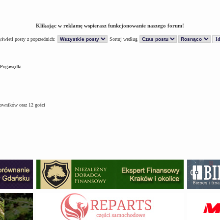
Klikając w reklamę wspierasz funkcjonowanie naszego forum!
świetl posty z poprzednich:
Sortuj według
Pogawędki
kowników oraz 12 gości