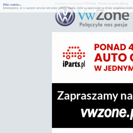
Znajdujesz się na forum
VWZone
.
Powrót na stronę główną.
Pliki cookies...
Informujemy, że w naszym serwisie używamy plików cookie, które są zapisywane na dysku urządzenia końco