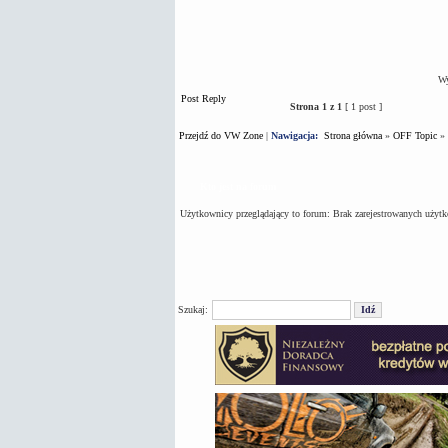
Wy
Post Reply
Strona
1
z
1
[ 1 post ]
Przejdź do VW Zone
|
Nawigacja:
Strona główna
»
OFF Topic
»
Kto jest na forum
Użytkownicy przeglądający to forum: Brak zarejestrowanych użyt
Szukaj: