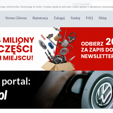
wego użytkownika. Korzystając ze strony wyrażasz zgodę na używanie cookie zgodnie z aktualnymi ustawienia
Strona Główna
Rejestracja
Zaloguj
Szukaj
FAQ
Sklep