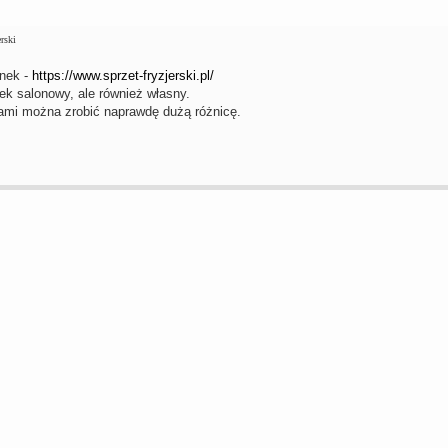
rski
unek -
https://www.sprzet-fryzjerski.pl/
tek salonowy, ale również własny.
ami można zrobić naprawdę dużą różnicę.