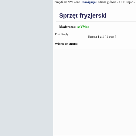
Przejdź do VW Zone
|
Nawigacja:
Strona główna
»
OFF Topic
»
Sprzęt fryzjerski
Moderator:
saVWas
Post Reply
Strona
1
z
1
[ 1 post ]
Widok do druku