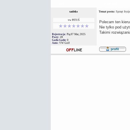
Autor
Wiadomość
sadeks
Temat postu:
Sprzęt fryzje
vw PITUŚ
Polecam ten kier
Nie tylko pod uży
Takimi rozwiązani
Rejestracja:
Pią 07 Mar, 2025
Posty:
49
Gadu-Gadu:
0
Auto:
VW Golf