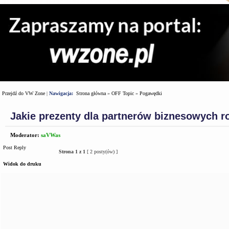
Przejdź do VW Zone
|
Nawigacja:
Strona główna
»
OFF Topic
»
Pogawędki
Jakie prezenty dla partnerów biznesowych r
Moderator:
saVWas
Post Reply
Strona
1
z
1
[ 2 posty(ów) ]
Widok do druku