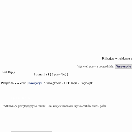
Klikając w reklamę 
Wyświetl posty z poprzednich:
Post Reply
Strona
1
z
1
[ 2 posty(ów) ]
Przejdź do VW Zone
|
Nawigacja:
Strona główna
»
OFF Topic
»
Pogawędki
Kto jest na forum
Użytkownicy przeglądający to forum: Brak zarejestrowanych użytkowników oraz 6 gości