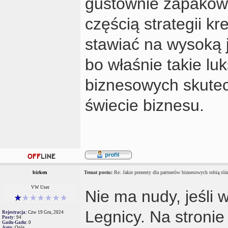
gustownie zapakowa
częścią strategii k
stawiać na wysoką j
bo właśnie takie l
biznesowych skutecz
świecie biznesu.
birken
Temat postu:
Re: Jakie prezenty dla partnerów biznesowych robią róż
VW User
Nie ma nudy, jeśli
Legnicy. Na stronie
Rejestracja:
Czw 19 Gru, 2024
Posty:
94
Gadu-Gadu:
0
Auto:
Ople