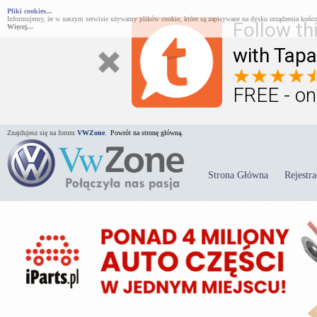
Pliki cookies...
Informujemy, że w naszym serwisie używamy plików cookie, które są zapisywane na dysku urządzenia końco
Follow th
Więcej...
with Tapa
FREE - on
Znajdujesz się na forum
VWZone
.
Powrót na stronę główną.
Strona Główna
Rejestra