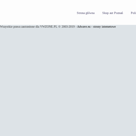
Strona główna
Skup aut Poznań
Pol
Wszystkie prawa zastrzeżone dla VWZONE.PL © 2003-2019 -
Adwave.eu - strony internetowe