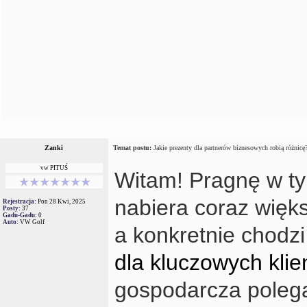
Autor
Wiadomość
Zanki
Temat postu:
Jakie prezenty dla partnerów biznesowych robią różnicę
vw PITUŚ
Witam! Pragnę w ty
nabiera coraz więk
Rejestracja:
Pon 28 Kwi, 2025
Posty:
37
Gadu-Gadu:
0
Auto:
VW Golf
a konkretnie chodz
dla kluczowych klie
gospodarcza polega