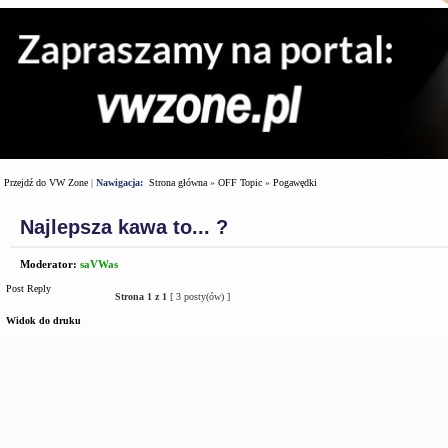
Przejdź do VW Zone
|
Nawigacja:
Strona główna
»
OFF Topic
»
Pogawędki
Najlepsza kawa to... ?
Moderator:
saVWas
Post Reply
Strona
1
z
1
[ 3 posty(ów) ]
Widok do druku