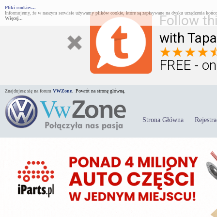
Pliki cookies...
Informujemy, że w naszym serwisie używamy plików cookie, które są zapisywane na dysku urządzenia końco
Follow th
Więcej...
with Tapa
FREE - on
Znajdujesz się na forum
VWZone
.
Powrót na stronę główną.
Strona Główna
Rejestra