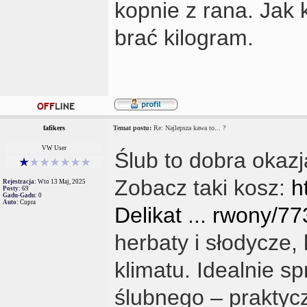
kopnie z rana. Jak 
brać kilogram.
fafikers
Temat postu:
Re: Najlepsza kawa to... ?
VW User
Ślub to dobra okaz
Zobacz taki kosz:
h
Rejestracja:
Wto 13 Maj, 2025
Posty:
69
Gadu-Gadu:
0
Auto:
Cupra
Delikat ... rwony/7
herbaty i słodycze,
klimatu. Idealnie s
ślubnego – praktycz