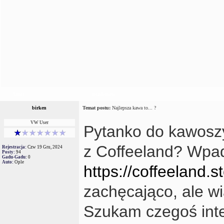
Autor
Wiadomość
birken
Temat postu:
Najlepsza kawa to... ?
VW User
Pytanko do kawoszy
z Coffeeland? Wpad
Rejestracja:
Czw 19 Gru, 2024
Posty:
94
Gadu-Gadu:
0
Auto:
Ople
https://coffeeland.s
zachęcająco, ale w
Szukam czegoś int