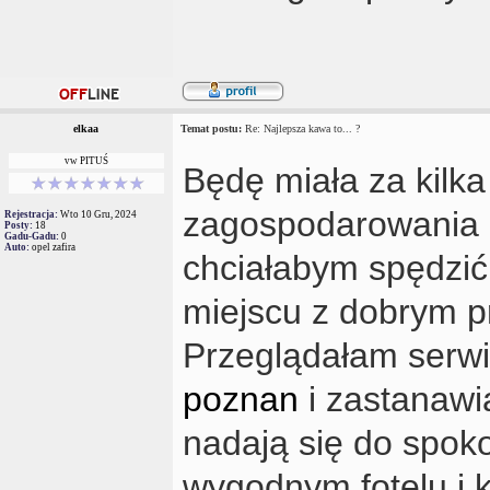
elkaa
Temat postu:
Re: Najlepsza kawa to... ?
vw PITUŚ
Będę miała za kilka
zagospodarowania m
Rejestracja:
Wto 10 Gru, 2024
Posty:
18
Gadu-Gadu:
0
Auto:
opel zafira
chciałabym spędzić
miejscu z dobrym pr
Przeglądałam serwi
poznan
i zastanawia
nadają się do spoko
wygodnym fotelu i k