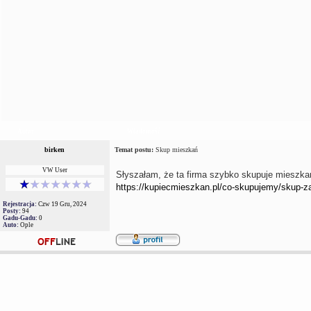
Autor
Wiadomość
birken
Temat postu:
Skup mieszkań
VW User
Słyszałam, że ta firma szybko skupuje mieszkan
https://kupiecmieszkan.pl/co-skupujemy/skup-z
Rejestracja:
Czw 19 Gru, 2024
Posty:
94
Gadu-Gadu:
0
Auto:
Ople