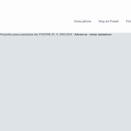
Strona główna
Skup aut Poznań
Pol
Wszystkie prawa zastrzeżone dla VWZONE.PL © 2003-2019 -
Adwave.eu - strony internetowe