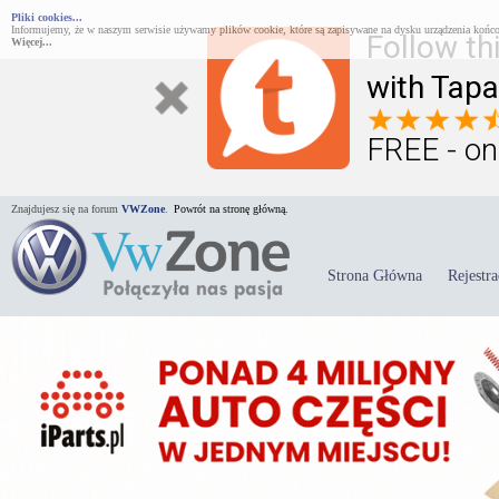
Pliki cookies...
Informujemy, że w naszym serwisie używamy plików cookie, które są zapisywane na dysku urządzenia końco
Follow th
Więcej...
with Tapa
FREE - on
Znajdujesz się na forum
VWZone
.
Powrót na stronę główną.
Strona Główna
Rejestra