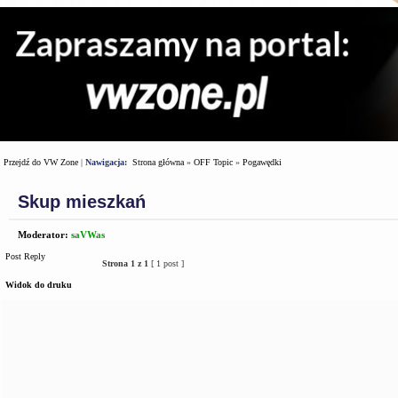
Przejdź do VW Zone
|
Nawigacja:
Strona główna
»
OFF Topic
»
Pogawędki
Skup mieszkań
Moderator:
saVWas
Post Reply
Strona
1
z
1
[ 1 post ]
Widok do druku