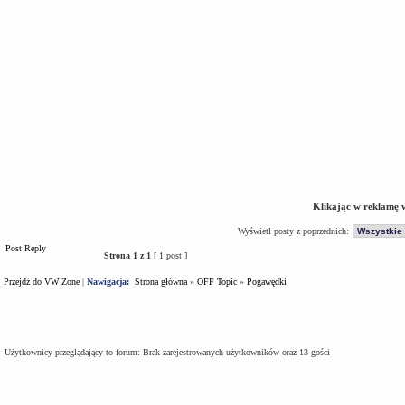
Klikając w reklamę 
Wyświetl posty z poprzednich:
Post Reply
Strona
1
z
1
[ 1 post ]
Przejdź do VW Zone
|
Nawigacja:
Strona główna
»
OFF Topic
»
Pogawędki
Kto jest na forum
Użytkownicy przeglądający to forum: Brak zarejestrowanych użytkowników oraz 13 gości