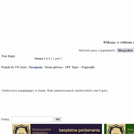
Klikając w reklamę 
Wyświetl posty z poprzednich:
Post Reply
Strona
1
z
1
[ 1 post ]
Przejdź do VW Zone
|
Nawigacja:
Strona główna
»
OFF Topic
»
Pogawędki
Kto jest na forum
Użytkownicy przeglądający to forum: Brak zarejestrowanych użytkowników oraz 6 gości
Szukaj: