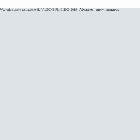
Wszystkie prawa zastrzeżone dla VWZONE.PL © 2003-2019 -
Adwave.eu - strony internetowe