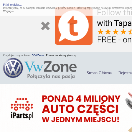
Pliki cookies...
Informujemy, że w naszym serwisie używamy plików cookie, które są zapisywane na dysku urządzenia końco
Follow th
Więcej...
with Tapa
FREE - on
Znajdujesz się na forum
VWZone
.
Powrót na stronę główną.
Strona Główna
Rejestra