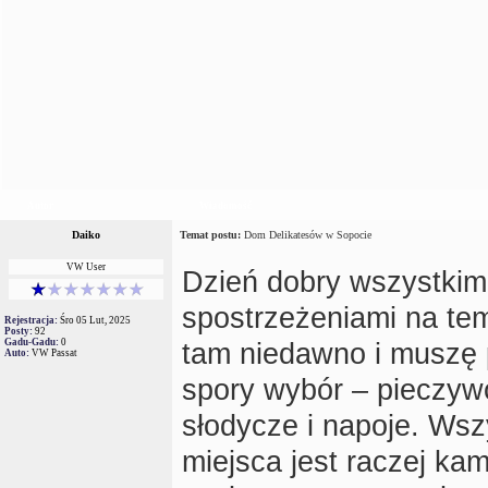
Autor
Wiadomość
Daiko
Temat postu:
Dom Delikatesów w Sopocie
VW User
Dzień dobry wszystkim.
spostrzeżeniami na te
Rejestracja:
Śro 05 Lut, 2025
Posty:
92
Gadu-Gadu:
0
tam niedawno i muszę p
Auto:
VW Passat
spory wybór – pieczywo
słodycze i napoje. Wsz
miejsca jest raczej kam