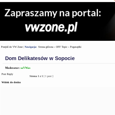
Przejdź do VW Zone
|
Nawigacja:
Strona główna
»
OFF Topic
»
Pogawędki
Dom Delikatesów w Sopocie
Moderator:
saVWas
Post Reply
Strona
1
z
1
[ 1 post ]
Widok do druku