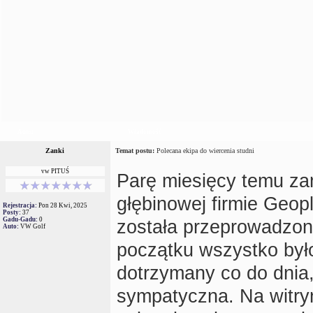
Autor
Wiadomość
Zanki
Temat postu:
Polecana ekipa do wiercenia studni
vw PITUŚ
Parę miesięcy temu za
głębinowej firmie Geopl
Rejestracja:
Pon 28 Kwi, 2025
Posty:
37
Gadu-Gadu:
0
została przeprowadzo
Auto:
VW Golf
początku wszystko było
dotrzymany co do dnia,
sympatyczna. Na witryn