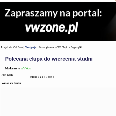
Przejdź do VW Zone
|
Nawigacja:
Strona główna
»
OFF Topic
»
Pogawędki
Polecana ekipa do wiercenia studni
Moderator:
saVWas
Post Reply
Strona
1
z
1
[ 1 post ]
Widok do druku