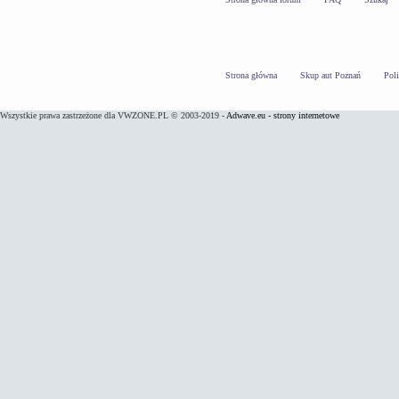
Strona główna
Skup aut Poznań
Pol
Wszystkie prawa zastrzeżone dla VWZONE.PL © 2003-2019 -
Adwave.eu - strony internetowe