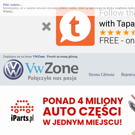
Pliki cookies...
Informujemy, że w naszym serwisie używamy plików cookie, które są zapisywane na dysku urządzenia końco
Follow th
Więcej...
with Tapa
FREE - on
Znajdujesz się na forum
VWZone
.
Powrót na stronę główną.
Strona Główna
Rejestra