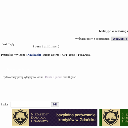
Klikając w reklamę 
Wyświetl posty z poprzednich:
Post Reply
Strona
1
z
1
[ 1 post ]
Przejdź do VW Zone
|
Nawigacja:
Strona główna
»
OFF Topic
»
Pogawędki
Kto jest na forum
Użytkownicy przeglądający to forum:
Baidu [Spider]
oraz 8 gości
Szukaj: