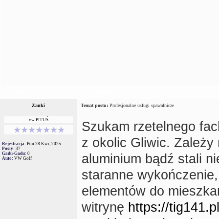
Autor
Wiadomość
Zanki
Temat postu:
Profesjonalne usługi spawalnicze
vw PITUŚ
Szukam rzetelnego fac
z okolic Gliwic. Zależ
Rejestracja:
Pon 28 Kwi, 2025
Posty:
37
Gadu-Gadu:
0
aluminium bądź stali n
Auto:
VW Golf
staranne wykończenie, 
elementów do mieszkani
witrynę
https://tig141.pl