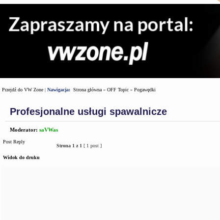
Przejdź do VW Zone
|
Nawigacja:
Strona główna
»
OFF Topic
»
Pogawędki
Profesjonalne usługi spawalnicze
Moderator:
saVWas
Post Reply
Strona
1
z
1
[ 1 post ]
Widok do druku