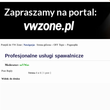
Przejdź do VW Zone
|
Nawigacja:
Strona główna
»
OFF Topic
»
Pogawędki
Profesjonalne usługi spawalnicze
Moderator:
saVWas
Post Reply
Strona
1
z
1
[ 1 post ]
Widok do druku