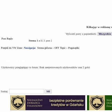
Klikając w reklamę 
Wyświetl posty z poprzednich:
Post Reply
Strona
1
z
1
[ 1 post ]
Przejdź do VW Zone
|
Nawigacja:
Strona główna
»
OFF Topic
»
Pogawędki
Kto jest na forum
Użytkownicy przeglądający to forum: Brak zarejestrowanych użytkowników oraz 2 gości
Szukaj: