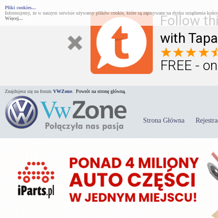
Pliki cookies...
Informujemy, że w naszym serwisie używamy plików cookie, które są zapisywane na dysku urządzenia końco
Follow th
Więcej...
with Tapa
FREE - on
Znajdujesz się na forum
VWZone
.
Powrót na stronę główną.
Strona Główna
Rejestra