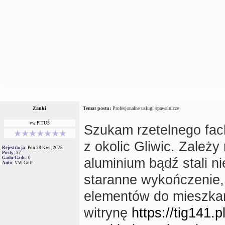
Autor
Wiadomość
Zanki
Temat postu:
Profesjonalne usługi spawalnicze
vw PITUŚ
Szukam rzetelnego fac
z okolic Gliwic. Zależ
Rejestracja:
Pon 28 Kwi, 2025
Posty:
37
Gadu-Gadu:
0
aluminium bądź stali n
Auto:
VW Golf
staranne wykończenie, 
elementów do mieszkani
witrynę
https://tig141.pl