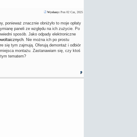
Wysłany:
Pon 02 Cze, 2025
y, ponieważ znacznie obniżyło to moje opłaty
wymianę paneli ze względu na ich zużycie. Po
powiedni sposób. Jako odpady elektroniczne
towoltaicznych
. Nie można ich po prostu
re się tym zajmują. Oferują demontaż i odbiór
az miejsca montażu. Zastanawiam się, czy ktoś
ąć tym tematem?