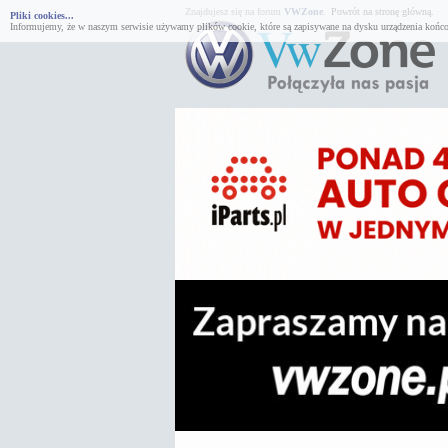
Znajdujesz się na forum
VWZone
.
Powrót na stronę główną.
Pliki cookies...
Informujemy, że w naszym serwisie używamy plików cookie, które są zapisywane na dysku urządzenia końco