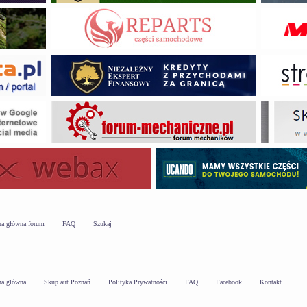
na główna forum
FAQ
Szukaj
na główna
Skup aut Poznań
Polityka Prywatności
FAQ
Facebook
Kontakt