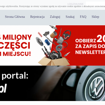
wego użytkownika. Korzystając ze strony wyrażasz zgodę na używanie cookie zgodnie z aktualnymi ustawienia
Strona Główna
Rejestracja
Zaloguj
Szukaj
FAQ
Sklep