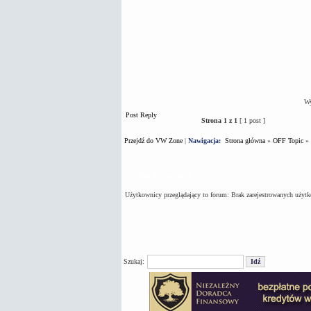
Wy
Post Reply
Strona
1
z
1
[ 1 post ]
Przejdź do VW Zone
|
Nawigacja:
Strona główna
»
OFF Topic
»
Kto jest na forum
Użytkownicy przeglądający to forum: Brak zarejestrowanych użyt
Szukaj: