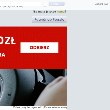
Zamknij [X]
mi przeglądarki.
Więcej...
Zobacz posty bez odpowiedzi
|
Zobacz aktywne tematy