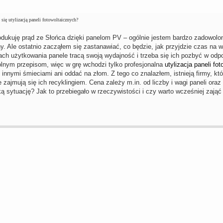
się utylizacją paneli fotowoltaicznych?
rodukuję prąd ze Słońca dzięki panelom PV – ogólnie jestem bardzo zadowolon
ny. Ale ostatnio zacząłem się zastanawiać, co będzie, jak przyjdzie czas na 
atach użytkowania panele tracą swoją wydajność i trzeba się ich pozbyć w od
lnym przepisom, więc w grę wchodzi tylko profesjonalna
utylizacja paneli fo
innymi śmieciami ani oddać na złom. Z tego co znalazłem, istnieją firmy, któ
e zajmują się ich recyklingiem. Cena zależy m.in. od liczby i wagi paneli or
ką sytuację? Jak to przebiegało w rzeczywistości i czy warto wcześniej zaj