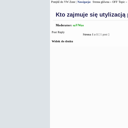
Przejdź do VW Zone
|
Nawigacja:
Strona główna
»
OFF Topic
»
Kto zajmuje się utylizacją
Moderator:
saVWas
Post Reply
Strona
1
z
1
[ 1 post ]
Widok do druku