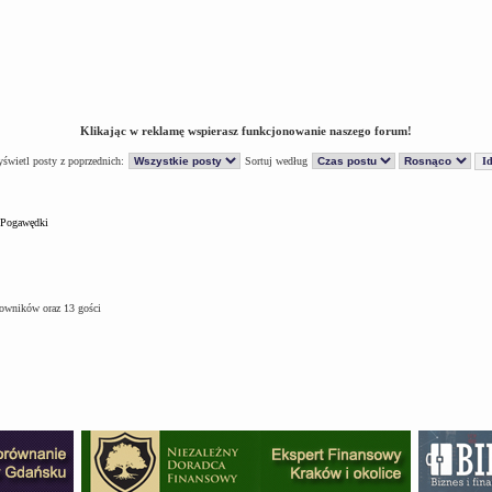
Klikając w reklamę wspierasz funkcjonowanie naszego forum!
świetl posty z poprzednich:
Sortuj według
Pogawędki
kowników oraz 13 gości