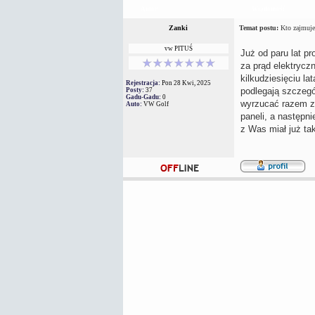
Autor
Wiadomość
Zanki
Temat postu:
Kto zajmuje 
vw PITUŚ
Już od paru lat p
za prąd elektrycz
kilkudziesięciu l
Rejestracja:
Pon 28 Kwi, 2025
podlegają szczegó
Posty:
37
Gadu-Gadu:
0
wyrzucać razem z 
Auto:
VW Golf
paneli, a następni
z Was miał już ta