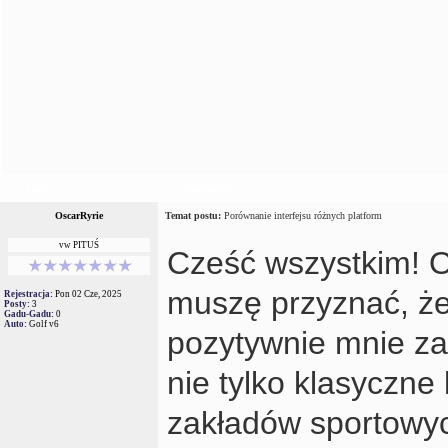
Autor
Wiadomość
OscarRyrie
Temat postu:
Porównanie interfejsu różnych platform
vw PITUŚ
Cześć wszystkim! Os
muszę przyznać, ż
Rejestracja:
Pon 02 Cze, 2025
Posty:
3
Gadu-Gadu:
0
Auto:
Golf v6
pozytywnie mnie za
nie tylko klasyczne
zakładów sportowyc