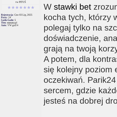
vw PITUŚ
W
stawki bet
zrozum
kocha tych, którzy 
Rejestracja:
Czw 03 Lip, 2025
Posty:
24
Gadu-Gadu:
5
Tlen:
manana.pl
polegaj tylko na sz
Auto:
VW golf 4
doświadczenie, ana
grają na twoją kor
A potem, dla kontra
się kolejny poziom 
oczekiwań. Parik24
sercem, gdzie każd
jesteś na dobrej dr