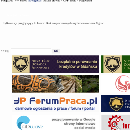
Przejdź do VW Zone
|
Nawigacja:
Strona główna
»
OFF Topic
»
Pogawędki
Kto jest na forum
Użytkownicy przeglądający to forum: Brak zarejestrowanych użytkowników oraz 8 gości
Szukaj: