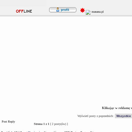
Klikając w reklamę 
Wyświetl posty z poprzednich:
Post Reply
Strona
1
z
1
[ 2 posty(ów) ]