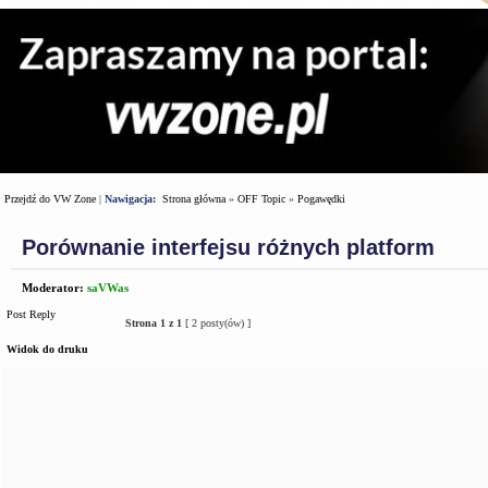
Przejdź do VW Zone
|
Nawigacja:
Strona główna
»
OFF Topic
»
Pogawędki
Porównanie interfejsu różnych platform
Moderator:
saVWas
Post Reply
Strona
1
z
1
[ 2 posty(ów) ]
Widok do druku