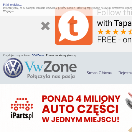
Pliki cookies...
Informujemy, że w naszym serwisie używamy plików cookie, które są zapisywane na dysku urządzenia końco
Follow th
Więcej...
with Tapa
FREE - on
Znajdujesz się na forum
VWZone
.
Powrót na stronę główną.
Strona Główna
Rejestra