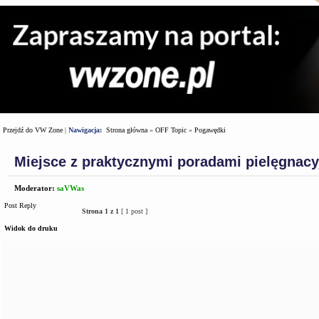
Przejdź do VW Zone
|
Nawigacja:
Strona główna
»
OFF Topic
»
Pogawędki
Miejsce z praktycznymi poradami pielęgnac
Moderator:
saVWas
Post Reply
Strona
1
z
1
[ 1 post ]
Widok do druku