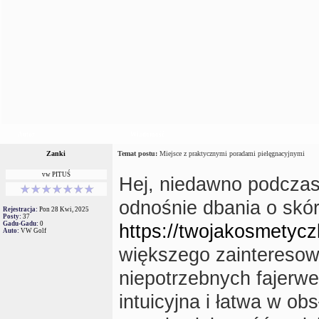
Autor
Wiadomość
Zanki
Temat postu:
Miejsce z praktycznymi poradami pielęgnacyjnymi
vw PITUŚ
Hej, niedawno podczas
odnośnie dbania o skór
Rejestracja:
Pon 28 Kwi, 2025
Posty:
37
Gadu-Gadu:
0
https://twojakosmetycz
Auto:
VW Golf
większego zainteresowa
niepotrzebnych fajerwe
intuicyjna i łatwa w ob