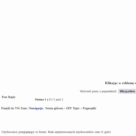
Klikając w reklamę 
Wyświetl posty z poprzednich:
Post Reply
Strona
1
z
1
[ 1 post ]
Przejdź do VW Zone
|
Nawigacja:
Strona główna
»
OFF Topic
»
Pogawędki
Kto jest na forum
Użytkownicy przeglądający to forum: Brak zarejestrowanych użytkowników oraz 11 gości