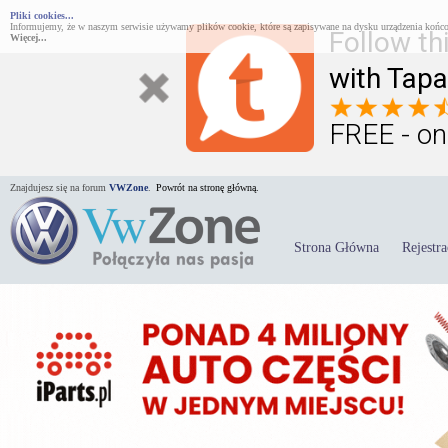
Pliki cookies...
Informujemy, że w naszym serwisie używamy plików cookie, które są zapisywane na dysku urządzenia końco
Follow th
Więcej...
with Tapa
FREE - on
Znajdujesz się na forum
VWZone
.
Powrót na stronę główną.
Strona Główna
Rejestra