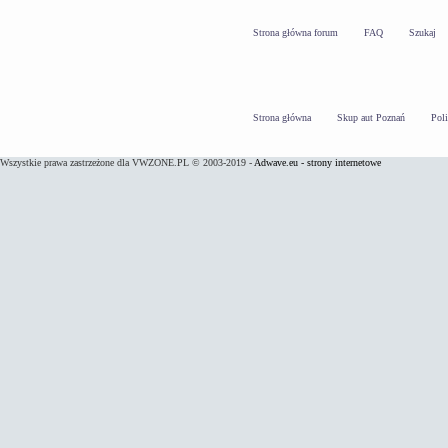
Strona główna forum
FAQ
Szukaj
Strona główna
Skup aut Poznań
Pol
Wszystkie prawa zastrzeżone dla VWZONE.PL © 2003-2019 -
Adwave.eu - strony internetowe