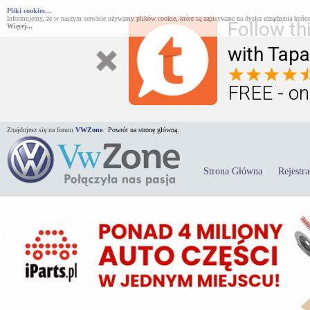
Pliki cookies...
Informujemy, że w naszym serwisie używamy plików cookie, które są zapisywane na dysku urządzenia końco
Follow th
Więcej...
with Tapa
FREE - on
Znajdujesz się na forum
VWZone
.
Powrót na stronę główną.
Strona Główna
Rejestra