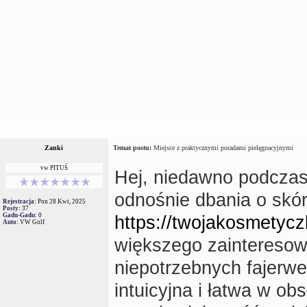
Autor
Wiadomość
Zanki
Temat postu:
Miejsce z praktycznymi poradami pielęgnacyjnymi
vw PITUŚ
Hej, niedawno podczas
odnośnie dbania o skór
Rejestracja:
Pon 28 Kwi, 2025
Posty:
37
Gadu-Gadu:
0
https://twojakosmetycz
Auto:
VW Golf
większego zainteresowa
niepotrzebnych fajerwe
intuicyjna i łatwa w ob