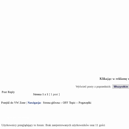
Klikając w reklamę 
Wyświetl posty z poprzednich:
Post Reply
Strona
1
z
1
[ 1 post ]
Przejdź do VW Zone
|
Nawigacja:
Strona główna
»
OFF Topic
»
Pogawędki
Kto jest na forum
Użytkownicy przeglądający to forum: Brak zarejestrowanych użytkowników oraz 11 gości