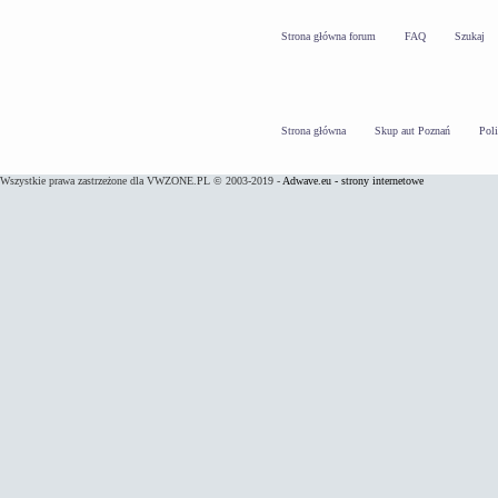
Strona główna forum
FAQ
Szukaj
Strona główna
Skup aut Poznań
Pol
Wszystkie prawa zastrzeżone dla VWZONE.PL © 2003-2019 -
Adwave.eu - strony internetowe