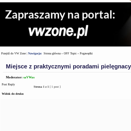
Przejdź do VW Zone
|
Nawigacja:
Strona główna
»
OFF Topic
»
Pogawędki
Miejsce z praktycznymi poradami pielęgnac
Moderator:
saVWas
Post Reply
Strona
1
z
1
[ 1 post ]
Widok do druku