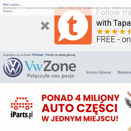
Pliki cookies...
Informujemy, że w naszym serwisie używamy plików cookie, które są zapisywane na dysku urządzenia końco
Follow th
Więcej...
with Tapa
FREE - on
Znajdujesz się na forum
VWZone
.
Powrót na stronę główną.
Strona Główna
Rejestra