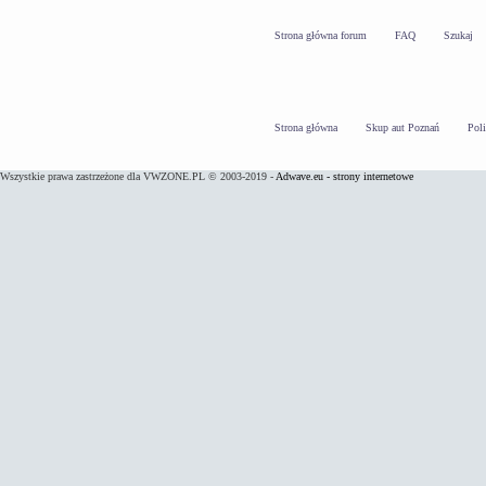
Strona główna forum
FAQ
Szukaj
Strona główna
Skup aut Poznań
Pol
Wszystkie prawa zastrzeżone dla VWZONE.PL © 2003-2019 -
Adwave.eu - strony internetowe