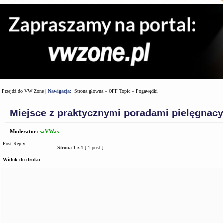
Przejdź do VW Zone
|
Nawigacja:
Strona główna
»
OFF Topic
»
Pogawędki
Miejsce z praktycznymi poradami pielęgnac
Moderator:
saVWas
Post Reply
Strona
1
z
1
[ 1 post ]
Widok do druku