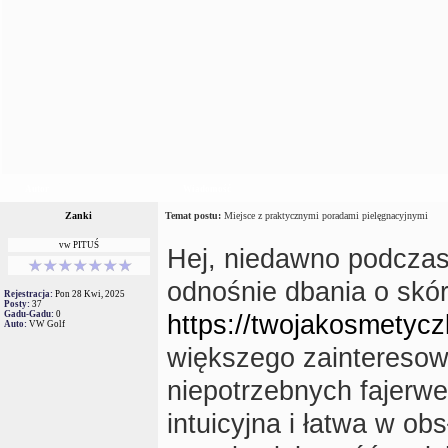
Autor
Wiadomość
Zanki
Temat postu:
Miejsce z praktycznymi poradami pielęgnacyjnymi
vw PITUŚ
Hej, niedawno podczas
odnośnie dbania o skór
Rejestracja:
Pon 28 Kwi, 2025
Posty:
37
Gadu-Gadu:
0
https://twojakosmetycz
Auto:
VW Golf
większego zainteresowa
niepotrzebnych fajerwe
intuicyjna i łatwa w ob