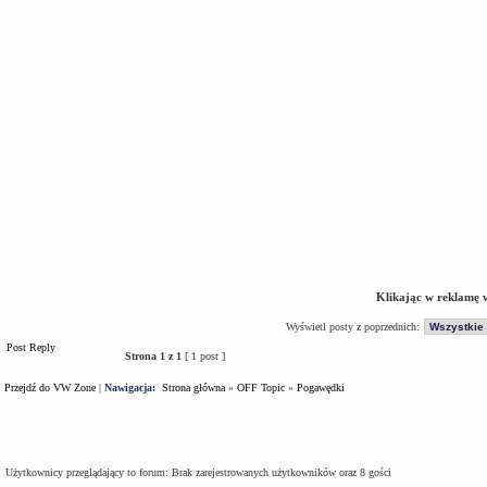
Klikając w reklamę 
Wyświetl posty z poprzednich:
Post Reply
Strona
1
z
1
[ 1 post ]
Przejdź do VW Zone
|
Nawigacja:
Strona główna
»
OFF Topic
»
Pogawędki
Kto jest na forum
Użytkownicy przeglądający to forum: Brak zarejestrowanych użytkowników oraz 8 gości