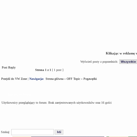
Klikając w reklamę 
Wyświetl posty z poprzednich:
Post Reply
Strona
1
z
1
[ 1 post ]
Przejdź do VW Zone
|
Nawigacja:
Strona główna
»
OFF Topic
»
Pogawędki
Kto jest na forum
Użytkownicy przeglądający to forum: Brak zarejestrowanych użytkowników oraz 16 gości
Szukaj: