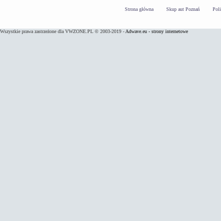
Strona główna
Skup aut Poznań
Pol
Wszystkie prawa zastrzeżone dla VWZONE.PL © 2003-2019 -
Adwave.eu - strony internetowe