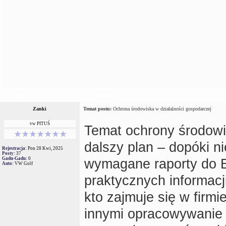
Autor
Wiadomość
Zanki
Temat postu:
Ochrona środowiska w działalności gospodarczej
vw PITUŚ
Temat ochrony środowi
dalszy plan – dopóki n
Rejestracja:
Pon 28 Kwi, 2025
Posty:
37
Gadu-Gadu:
0
wymagane raporty do 
Auto:
VW Golf
praktycznych informacj
kto zajmuje się w firm
innymi opracowywanie 