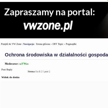
Przejdź do VW Zone
|
Nawigacja:
Strona główna
»
OFF Topic
»
Pogawędki
Ochrona środowiska w działalności gospoda
Moderator:
saVWas
Post Reply
Strona
1
z
1
[ 1 post ]
Widok do druku