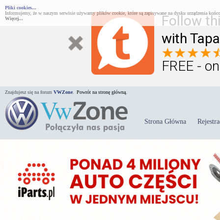
Pliki cookies...
Informujemy, że w naszym serwisie używamy plików cookie, które są zapisywane na dysku urządzenia końco
Follow th
Więcej...
with Tapa
FREE - on
Znajdujesz się na forum
VWZone
.
Powrót na stronę główną.
Strona Główna
Rejestra