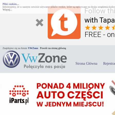
Pliki cookies...
Informujemy, że w naszym serwisie używamy plików cookie, które są zapisywane na dysku urządzenia końco
Follow th
Więcej...
with Tapa
FREE - on
Znajdujesz się na forum
VWZone
.
Powrót na stronę główną.
Strona Główna
Rejestra