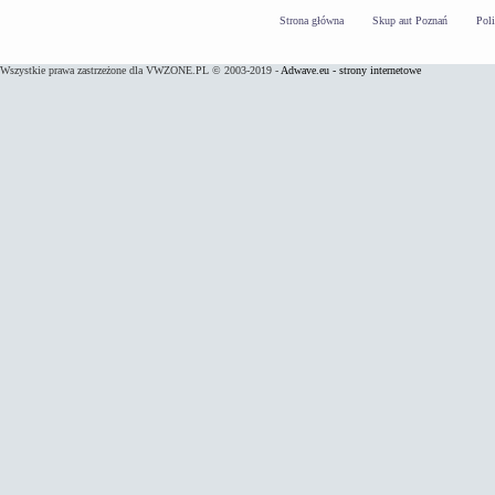
Strona główna
Skup aut Poznań
Pol
Wszystkie prawa zastrzeżone dla VWZONE.PL © 2003-2019 -
Adwave.eu - strony internetowe