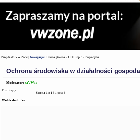
Przejdź do VW Zone
|
Nawigacja:
Strona główna
»
OFF Topic
»
Pogawędki
Ochrona środowiska w działalności gospoda
Moderator:
saVWas
Post Reply
Strona
1
z
1
[ 1 post ]
Widok do druku