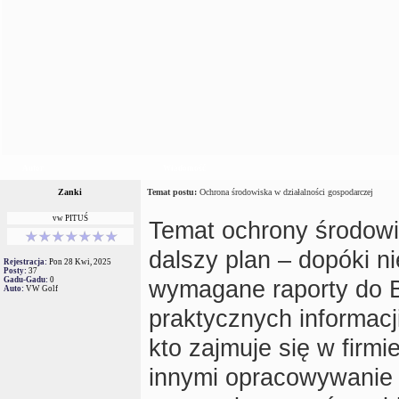
Autor
Wiadomość
Zanki
Temat postu:
Ochrona środowiska w działalności gospodarczej
vw PITUŚ
Temat ochrony środowi
dalszy plan – dopóki n
Rejestracja:
Pon 28 Kwi, 2025
Posty:
37
Gadu-Gadu:
0
wymagane raporty do 
Auto:
VW Golf
praktycznych informacj
kto zajmuje się w firm
innymi opracowywanie 