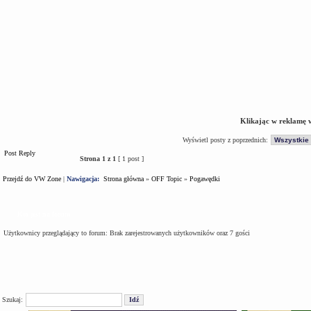
Klikając w reklamę 
Wyświetl posty z poprzednich:
Post Reply
Strona
1
z
1
[ 1 post ]
Przejdź do VW Zone
|
Nawigacja:
Strona główna
»
OFF Topic
»
Pogawędki
Kto jest na forum
Użytkownicy przeglądający to forum: Brak zarejestrowanych użytkowników oraz 7 gości
Szukaj: