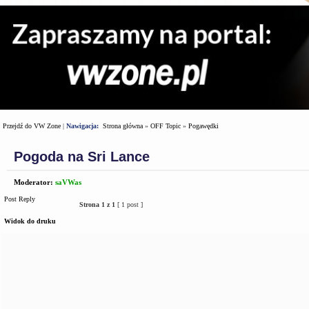
Przejdź do VW Zone
|
Nawigacja:
Strona główna
»
OFF Topic
»
Pogawędki
Pogoda na Sri Lance
Moderator:
saVWas
Post Reply
Strona
1
z
1
[ 1 post ]
Widok do druku