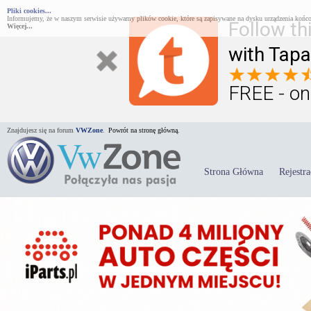
Pliki cookies...
Informujemy, że w naszym serwisie używamy plików cookie, które są zapisywane na dysku urządzenia końco
Follow th
Więcej...
with Tapa
FREE - on
Znajdujesz się na forum
VWZone
.
Powrót na stronę główną.
Strona Główna
Rejestra