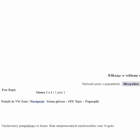
Klikając w reklamę 
Wyświetl posty z poprzednich:
Post Reply
Strona
1
z
1
[ 1 post ]
Przejdź do VW Zone
|
Nawigacja:
Strona główna
»
OFF Topic
»
Pogawędki
Kto jest na forum
Użytkownicy przeglądający to forum: Brak zarejestrowanych użytkowników oraz 14 gości