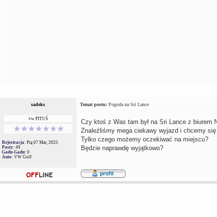
Autor
Wiadomość
sadeks
Temat postu:
Pogoda na Sri Lance
vw PITUŚ
Czy ktoś z Was tam był na Sri Lance z biurem
Znaleźliśmy mega ciekawy wyjazd i chcemy się
Tylko czego możemy oczekiwać na miejscu?
Rejestracja:
Pią 07 Mar, 2025
Będzie naprawdę wyjątkowo?
Posty:
49
Gadu-Gadu:
0
Auto:
VW Golf