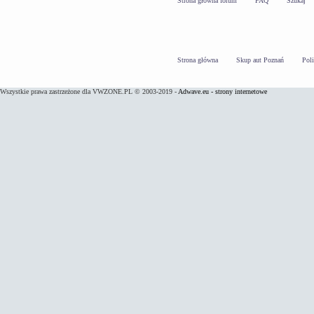
Strona główna forum
FAQ
Szukaj
Strona główna
Skup aut Poznań
Pol
Wszystkie prawa zastrzeżone dla VWZONE.PL © 2003-2019 -
Adwave.eu - strony internetowe