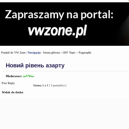
Przejdź do VW Zone
|
Nawigacja:
Strona główna
»
OFF Topic
»
Pogawędki
Новий рівень азарту
Moderator:
saVWas
Post Reply
Strona
1
z
1
[ 3 posty(ów) ]
Widok do druku