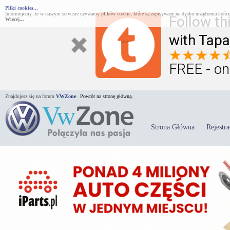
Pliki cookies...
Informujemy, że w naszym serwisie używamy plików cookie, które są zapisywane na dysku urządzenia końco
Follow th
Więcej...
with Tapa
FREE - on
Znajdujesz się na forum
VWZone
.
Powrót na stronę główną.
Strona Główna
Rejestra