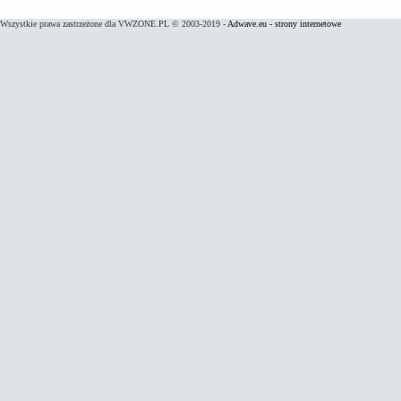
Wszystkie prawa zastrzeżone dla VWZONE.PL © 2003-2019 -
Adwave.eu - strony internetowe