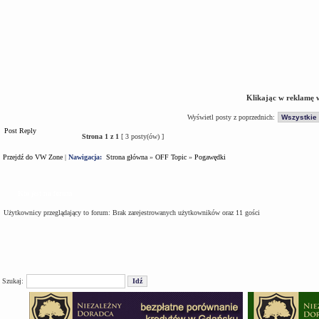
Klikając w reklamę 
Wyświetl posty z poprzednich:
Post Reply
Strona
1
z
1
[ 3 posty(ów) ]
Przejdź do VW Zone
|
Nawigacja:
Strona główna
»
OFF Topic
»
Pogawędki
Kto jest na forum
Użytkownicy przeglądający to forum: Brak zarejestrowanych użytkowników oraz 11 gości
Szukaj: