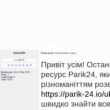
Autor
Wiadomość
Booke1999
Temat postu:
Новий рівень азарту
vw PITUŚ
Привіт усім! Оста
ресурс Parik24, я
Rejestracja:
Nie 25 Maj, 2025
Posty:
1
Gadu-Gadu:
0
Auto:
Wda2
різноманіттям роз
https://parik-24.io/u
швидко знайти все