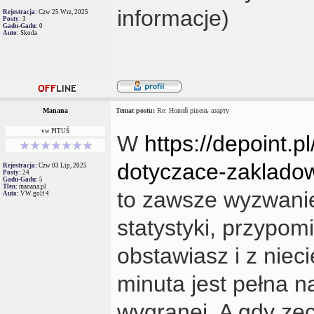
informacje)
Rejestracja:
Czw 25 Wrz, 2025
Posty:
3
Gadu-Gadu:
0
Auto:
Skoda
Manana
Temat postu:
Re: Новий рівень азарту
vw PITUŚ
W
https://depoint.p
dotyczace-zaklado
Rejestracja:
Czw 03 Lip, 2025
Posty:
24
Gadu-Gadu:
5
Tlen:
manana.pl
to zawsze wyzwanie 
Auto:
VW golf 4
statystyki, przypom
obstawiasz i z niec
minuta jest pełna n
wygranej. A gdy ze