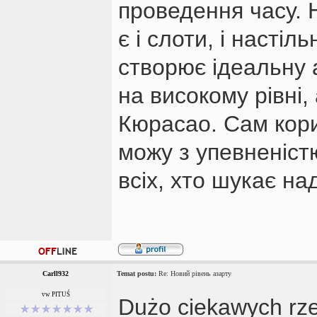
проведення часу. 
є і слоти, і настіль
створює ідеальну 
на високому рівні
Кюрасао. Сам кори
можу з упевненіст
всіх, хто шукає на
Carll932
Temat postu:
Re: Новий рівень азарту
vw PITUŚ
Dużo ciekawych rze