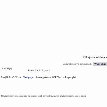
Klikając w reklamę 
Wyświetl posty z poprzednich:
Post Reply
Strona
1
z
1
[ 1 post ]
Przejdź do VW Zone
|
Nawigacja:
Strona główna
»
OFF Topic
»
Pogawędki
Kto jest na forum
Użytkownicy przeglądający to forum: Brak zarejestrowanych użytkowników oraz 7 gości