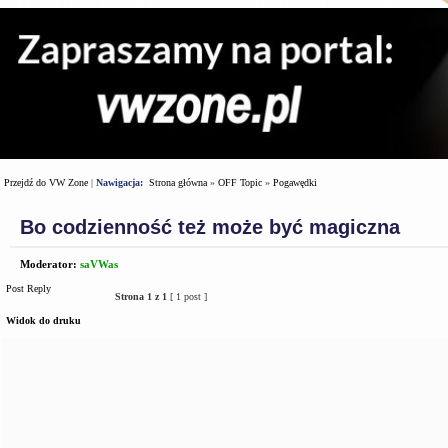
Przejdź do VW Zone
|
Nawigacja:
Strona główna
»
OFF Topic
»
Pogawędki
Bo codzienność też może być magiczna
Moderator:
saVWas
Post Reply
Strona
1
z
1
[ 1 post ]
Widok do druku