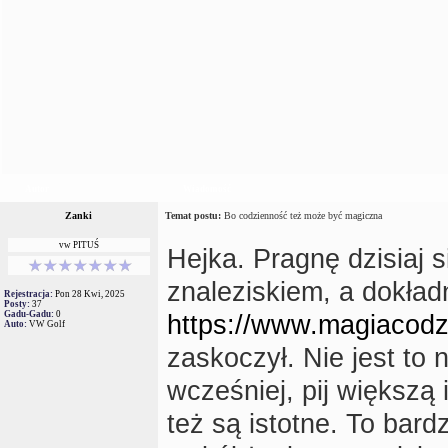
Autor
Wiadomość
Zanki
Temat postu:
Bo codzienność też może być magiczna
vw PITUŚ
Hejka. Pragnę dzisiaj 
znaleziskiem, a dokład
Rejestracja:
Pon 28 Kwi, 2025
Posty:
37
Gadu-Gadu:
0
https://www.magiacodz
Auto:
VW Golf
zaskoczył. Nie jest to
wcześniej, pij większą 
też są istotne. To bard