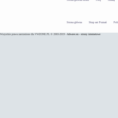
Strona główna
Skup aut Poznań
Pol
Wszystkie prawa zastrzeżone dla VWZONE.PL © 2003-2019 -
Adwave.eu - strony internetowe