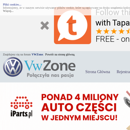
Pliki cookies...
Informujemy, że w naszym serwisie używamy plików cookie, które są zapisywane na dysku urządzenia końco
Follow th
Więcej...
with Tapa
FREE - on
Znajdujesz się na forum
VWZone
.
Powrót na stronę główną.
Strona Główna
Rejestra