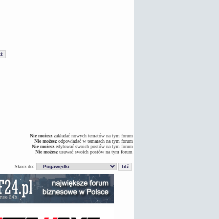
Nie możesz
zakładać nowych tematów na tym forum
Nie możesz
odpowiadać w tematach na tym forum
Nie możesz
edytować swoich postów na tym forum
Nie możesz
usuwać swoich postów na tym forum
Skocz do: