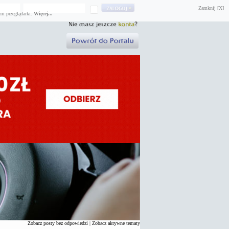
Zamknij [X]
mi przeglądarki.
Więcej...
Zobacz posty bez odpowiedzi
|
Zobacz aktywne tematy