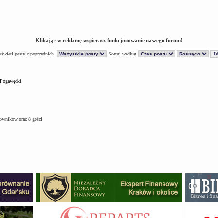
Klikając w reklamę wspierasz funkcjonowanie naszego forum!
świetl posty z poprzednich:
Sortuj według
Pogawędki
kowników oraz 8 gości