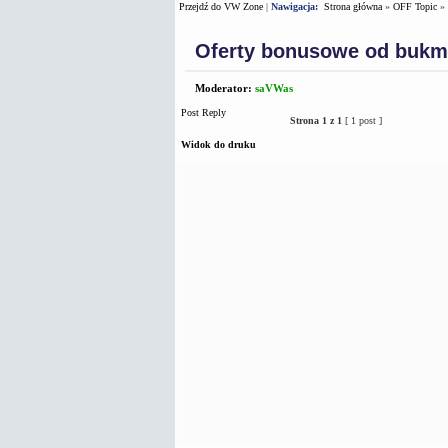
Przejdź do VW Zone
|
Nawigacja:
Strona główna
»
OFF Topic
»
Oferty bonusowe od buk
Moderator:
saVWas
Post Reply
Strona
1
z
1
[ 1 post ]
Widok do druku