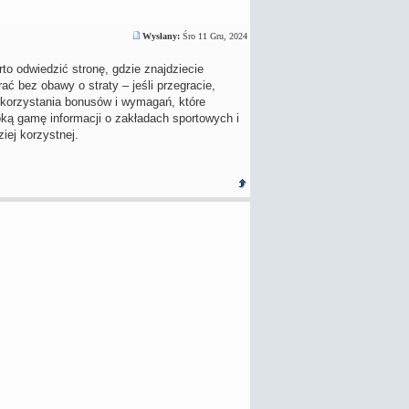
Wysłany:
Śro 11 Gru, 2024
to odwiedzić stronę, gdzie znajdziecie
ć bez obawy o straty – jeśli przegracie,
ykorzystania bonusów i wymagań, które
oką gamę informacji o zakładach sportowych i
iej korzystnej.