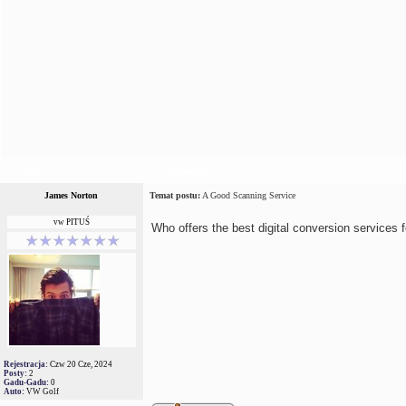
Autor
Wiadomość
James Norton
Temat postu:
A Good Scanning Service
vw PITUŚ
Who offers the best digital conversion services fo
Rejestracja:
Czw 20 Cze, 2024
Posty:
2
Gadu-Gadu:
0
Auto:
VW Golf