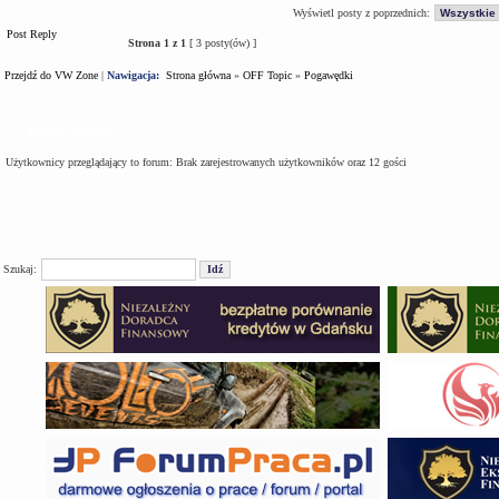
Wyświetl posty z poprzednich:
Post Reply
Strona
1
z
1
[ 3 posty(ów) ]
Przejdź do VW Zone
|
Nawigacja:
Strona główna
»
OFF Topic
»
Pogawędki
Kto jest na forum
Użytkownicy przeglądający to forum: Brak zarejestrowanych użytkowników oraz 12 gości
Szukaj: