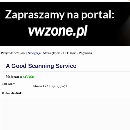
Przejdź do VW Zone
|
Nawigacja:
Strona główna
»
OFF Topic
»
Pogawędki
A Good Scanning Service
Moderator:
saVWas
Post Reply
Strona
1
z
1
[ 3 posty(ów) ]
Widok do druku