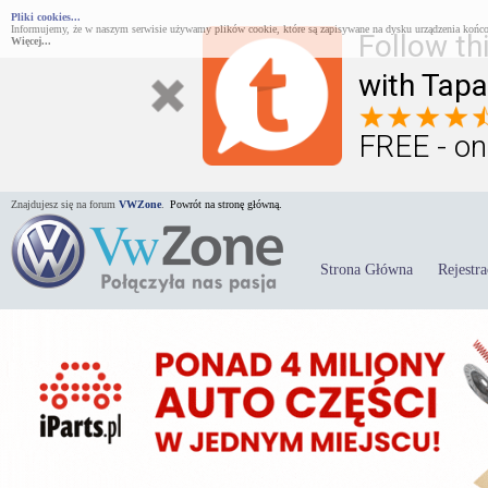
Pliki cookies...
Informujemy, że w naszym serwisie używamy plików cookie, które są zapisywane na dysku urządzenia końco
Follow th
Więcej...
with Tapa
FREE - on
Znajdujesz się na forum
VWZone
.
Powrót na stronę główną.
Strona Główna
Rejestra