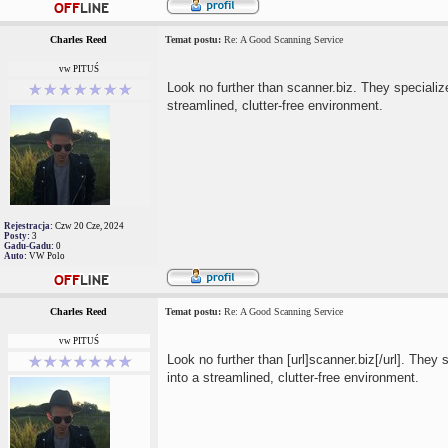
Charles Reed
Temat postu:
Re: A Good Scanning Service
vw PITUŚ
Look no further than scanner.biz. They specializ
streamlined, clutter-free environment.
Rejestracja:
Czw 20 Cze, 2024
Posty:
3
Gadu-Gadu:
0
Auto:
VW Polo
Charles Reed
Temat postu:
Re: A Good Scanning Service
vw PITUŚ
Look no further than [url]scanner.biz[/url]. They 
into a streamlined, clutter-free environment.