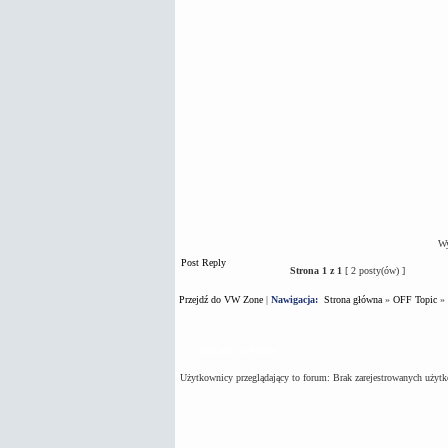
Wy
Post Reply
Strona
1
z
1
[ 2 posty(ów) ]
Przejdź do VW Zone
|
Nawigacja:
Strona główna
»
OFF Topic
»
Kto jest na forum
Użytkownicy przeglądający to forum: Brak zarejestrowanych użyt