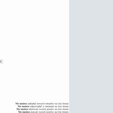
Nie możesz
zakładać nowych tematów na tym forum
Nie możesz
odpowiadać w tematach na tym forum
Nie możesz
edytować swoich postów na tym forum
Nie możesz
usuwać swoich postów na tym forum