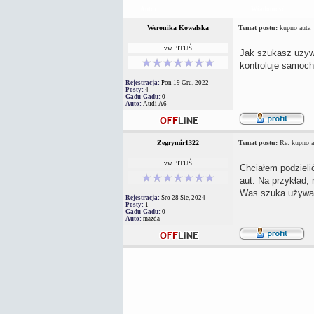
Autor
Wiadomość
Weronika Kowalska
Temat postu:
kupno auta
vw PITUŚ
Jak szukasz uzywk
kontroluje samoch
Rejestracja:
Pon 19 Gru, 2022
Posty:
4
Gadu-Gadu:
0
Auto:
Audi A6
Zegrymir1322
Temat postu:
Re: kupno a
vw PITUŚ
Chciałem podziel
aut. Na przykład,
Was szuka używane
Rejestracja:
Śro 28 Sie, 2024
Posty:
1
Gadu-Gadu:
0
Auto:
mazda