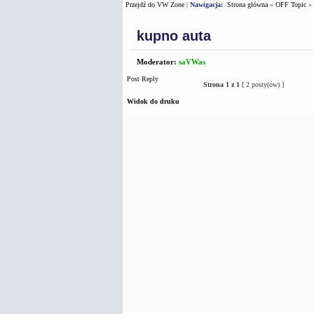
Przejdź do VW Zone
|
Nawigacja:
Strona główna
»
OFF Topic
»
kupno auta
Moderator:
saVWas
Post Reply
Strona
1
z
1
[ 2 posty(ów) ]
Widok do druku