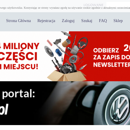
wego użytkownika. Korzystając ze strony wyrażasz zgodę na używanie cookie zgodnie z aktualnymi ustawienia
Strona Główna
Rejestracja
Zaloguj
Szukaj
FAQ
Sklep