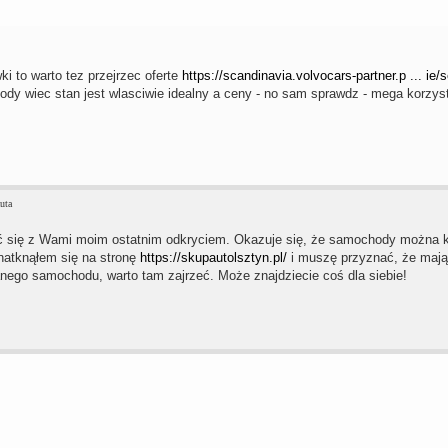
i to warto tez przejrzec oferte
https://scandinavia.volvocars-partner.p ... ie/s
ody wiec stan jest wlasciwie idealny a ceny - no sam sprawdz - mega korzys
uta
ić się z Wami moim ostatnim odkryciem. Okazuje się, że samochody można 
 natknąłem się na stronę
https://skupautolsztyn.pl/
i muszę przyznać, że mają t
go samochodu, warto tam zajrzeć. Może znajdziecie coś dla siebie!