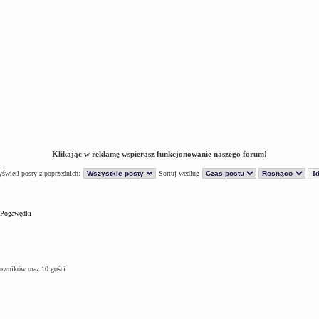
Klikając w reklamę wspierasz funkcjonowanie naszego forum!
świetl posty z poprzednich:
Sortuj według
Pogawędki
kowników oraz 10 gości