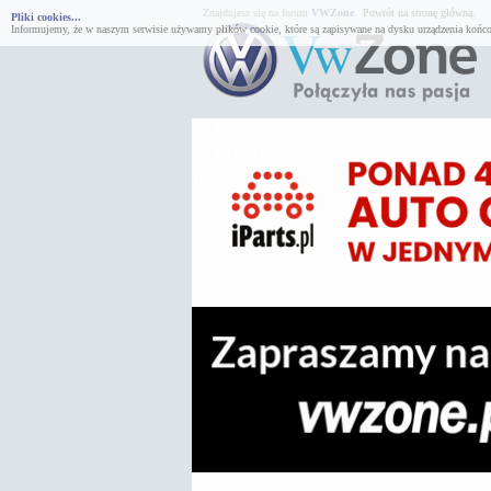
Znajdujesz się na forum
VWZone
.
Powrót na stronę główną.
Pliki cookies...
Informujemy, że w naszym serwisie używamy plików cookie, które są zapisywane na dysku urządzenia końco