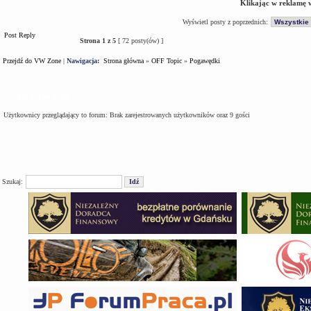
Klikając w reklamę 
Wyświetl posty z poprzednich:
Post Reply
Strona
1
z
5
[ 72 posty(ów) ]
Przejdź do VW Zone
|
Nawigacja:
Strona główna
»
OFF Topic
»
Pogawędki
Kto jest na forum
Użytkownicy przeglądający to forum: Brak zarejestrowanych użytkowników oraz 9 gości
Szukaj: