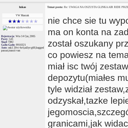
lukas
Temat postu:
Re: UWAGA NA OSZUSTA GLINKA AIR RIDE PRZES
VW Maniak
nie chce sie tu wy
ma on konta na zad
Rejestracja:
Wto 14 Cze, 2005
Posty:
541
został oszukany prz
Skąd:
TBU
Gadu-Gadu:
9910321
Auto:
mk1 20vt 4x4,rallye g60,bagged
passat,transit van
co powiesz na tema
miał isc twój zesta
depozytu(miałes mu
tyle widział zestaw,
odzyskał,tazke lep
jegomoscia,szczegó
granicami,jak widac 