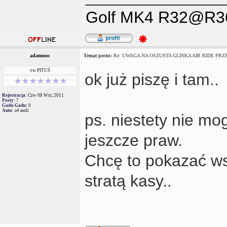
Golf MK4 R32@R3
adamooo
Temat postu:
Re: UWAGA NA OSZUSTA GLINKA AIR RIDE PRZES
vw PITUŚ
ok już piszę i tam..
Rejestracja:
Czw 08 Wrz, 2011
Posty:
7
Gadu-Gadu:
0
Auto:
a4 audi
ps. niestety nie m
jeszcze praw.
Chcę to pokazać w
stratą kasy..