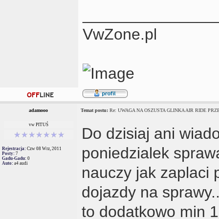
_______________
VwZone.pl
adamooo
Temat postu:
Re: UWAGA NA OSZUSTA GLINKA AIR RIDE PRZES
vw PITUŚ
Do dzisiaj ani wia
poniedzialek spraw
Rejestracja:
Czw 08 Wrz, 2011
Posty:
7
Gadu-Gadu:
0
Auto:
a4 audi
nauczy jak zaplaci 
dojazdy na sprawy.
to dodatkowo min 1