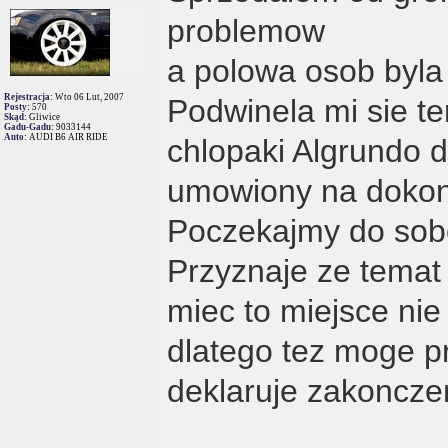
problemow
a polowa osob byla
Rejestracja:
Wto 06 Lut, 2007
Podwinela mi sie t
Posty:
570
Skąd:
Gliwice
Gadu-Gadu:
9033144
Auto:
AUDI B6 AIR RIDE
chlopaki Algrundo 
umowiony na dokonc
Poczekajmy do sob
Przyznaje ze temat 
miec to miejsce ni
dlatego tez moge pr
deklaruje zakoncze