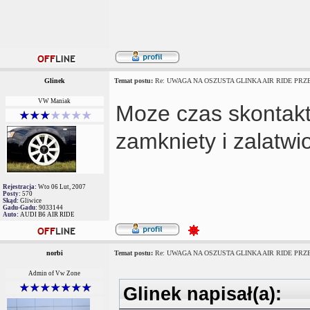
Glinek
Temat postu:
Re: UWAGA NA OSZUSTA GLINKA AIR RIDE PRZES
VW Maniak
Moze czas skontakt
zamkniety i zalatwi
Rejestracja:
Wto 06 Lut, 2007
Posty:
570
Skąd:
Gliwice
Gadu-Gadu:
9033144
Auto:
AUDI B6 AIR RIDE
norbi
Temat postu:
Re: UWAGA NA OSZUSTA GLINKA AIR RIDE PRZES
Admin of Vw Zone
Glinek napisał(a):