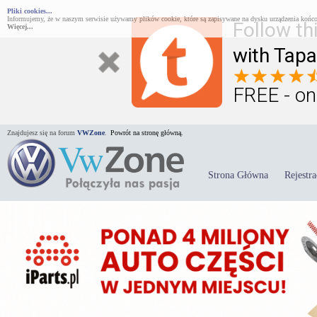
Pliki cookies...
Informujemy, że w naszym serwisie używamy plików cookie, które są zapisywane na dysku urządzenia końco
Follow th
Więcej...
with Tapa
FREE - on
Znajdujesz się na forum
VWZone
.
Powrót na stronę główną.
Strona Główna
Rejestra