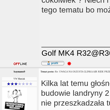
tego tematu bo moż
_______________
Golf MK4 R32@R3
baymann9
Temat postu:
Re: UWAGA NA OSZUSTA GLINKA AIR RIDE PRZES
VW Maniak
Kilka lat temu głoś
budowie landryny 2.
nie przeszkadzała t