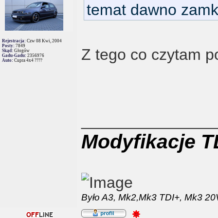
temat dawno zamkn
Rejestracja:
Czw 08 Kwi, 2004
Posty:
7849
Z tego co czytam p
Skąd:
Głogów
Gadu-Gadu:
2356976
Auto:
Cupra 4x4 ????
_______________
Modyfikacje T
Było
A3,
Mk2,
Mk3 TDI+,
Mk3 20V