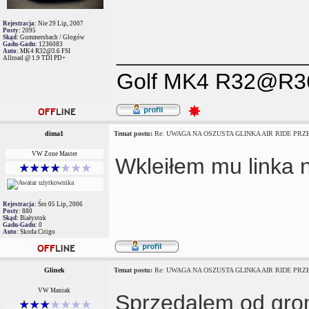
Rejestracja:
Nie 29 Lip, 2007
Posty:
2095
Skąd:
Gummersbach / Głogów
Gadu-Gadu:
1236083
_______________
Auto:
MK4 R32@3.6 FSI
Allroad @ 1.9 TDI PD+
Golf MK4 R32@R3
dima1
Temat postu:
Re: UWAGA NA OSZUSTA GLINKA AIR RIDE PRZES
VW Zone Master
Wkleiłem mu linka 
Rejestracja:
Śro 05 Lip, 2006
Posty:
880
Skąd:
Białystok
Gadu-Gadu:
0
Auto:
Skoda Citigo
Glinek
Temat postu:
Re: UWAGA NA OSZUSTA GLINKA AIR RIDE PRZES
VW Maniak
Sprzedalem od grom