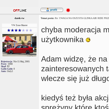
darek-vw
Temat postu:
Re: UWAGA NA OSZUSTA GLINKA AIR RIDE PRZE
VW Zone Master
chyba moderacja m
użytkownika
Adam widzę, że na 
Rejestracja:
Nie 15 Maj, 2005
Posty:
1008
zainteresowanych 
Skąd:
PZ
Gadu-Gadu:
0
Auto:
Only1
wlecze się już dłu
kiedyś też była akc
sprężyny które ktoś 