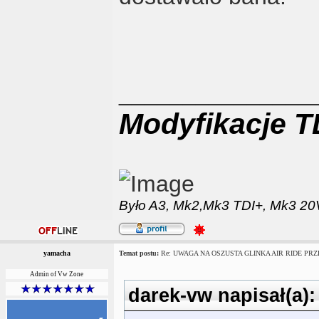
_______________
Modyfikacje T
Było
A3,
Mk2,
Mk3 TDI+,
Mk3 20V
yamacha
Temat postu:
Re: UWAGA NA OSZUSTA GLINKA AIR RIDE PRZE
Admin of Vw Zone
darek-vw napisał(a):