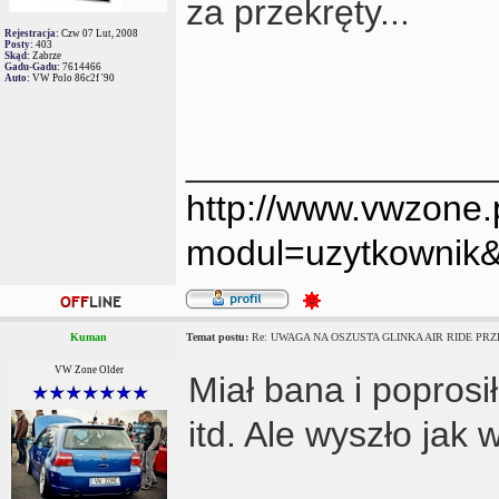
za przekręty...
Rejestracja:
Czw 07 Lut, 2008
Posty:
403
Skąd:
Zabrze
Gadu-Gadu:
7614466
Auto:
VW Polo 86c2f '90
_______________
http://www.vwzone.
modul=uzytkownik
Kuman
Temat postu:
Re: UWAGA NA OSZUSTA GLINKA AIR RIDE PRZE
VW Zone Older
Miał bana i poprosił
itd. Ale wyszło jak