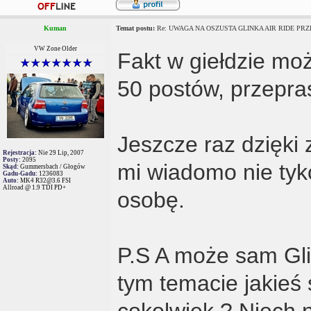
Kuman
Temat postu:
Re: UWAGA NA OSZUSTA GLINKA AIR RIDE PRZE
VW Zone Older
Fakt w giełdzie mo
50 postów, przepr
Jeszcze raz dzięki 
Rejestracja:
Nie 29 Lip, 2007
Posty:
2095
mi wiadomo nie tyk
Skąd:
Gummersbach / Głogów
Gadu-Gadu:
1236083
Auto:
MK4 R32@3.6 FSI
Allroad @ 1.9 TDI PD+
osobę.
P.S A może sam Gli
tym temacie jakie
cokolwiek ? Niech n