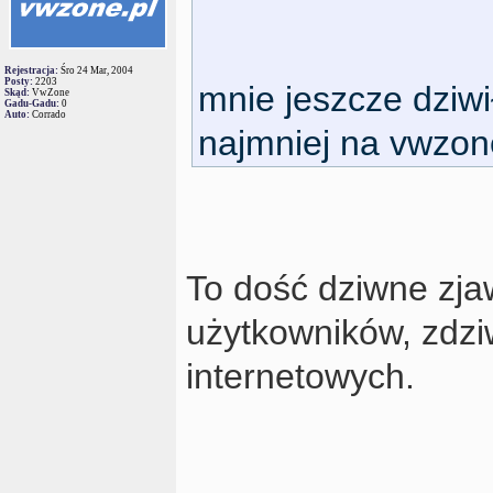
Rejestracja:
Śro 24 Mar, 2004
Posty:
2203
mnie jeszcze dziw
Skąd:
VwZone
Gadu-Gadu:
0
Auto:
Corrado
najmniej na vwzon
To dość dziwne zjaw
użytkowników, zdzi
internetowych.