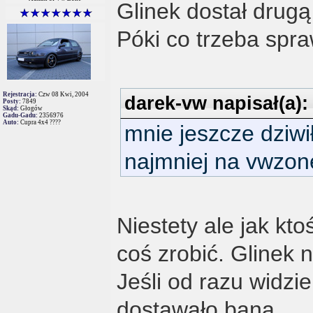
Glinek dostał drugą
Póki co trzeba spra
Rejestracja:
Czw 08 Kwi, 2004
darek-vw napisał(a):
Posty:
7849
Skąd:
Głogów
Gadu-Gadu:
2356976
Auto:
Cupra 4x4 ????
mnie jeszcze dziw
najmniej na vwzon
Niestety ale jak k
coś zrobić. Glinek 
Jeśli od razu widzi
dostawało bana.