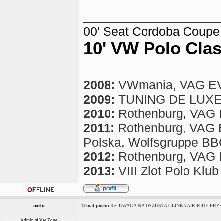
_______________
00' Seat Cordoba Coupe 1
10' VW Polo Cla
2008:
VWmania, VAG E
2009:
TUNING DE LUX
2010:
Rothenburg, VAG EV
2011:
Rothenburg, VAG EV
Polska, Wolfsgruppe B
2012:
Rothenburg, VAG EV
2013:
VIII Zlot Polo Klu
norbi
Temat postu:
Re: UWAGA NA OSZUSTA GLINKA AIR RIDE PRZES
Admin of Vw Zone