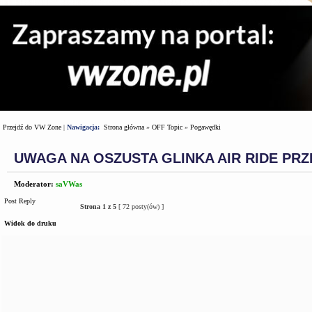
Przejdź do VW Zone
|
Nawigacja:
Strona główna
»
OFF Topic
»
Pogawędki
UWAGA NA OSZUSTA GLINKA AIR RIDE PRZE
Moderator:
saVWas
Post Reply
Strona
1
z
5
[ 72 posty(ów) ]
Widok do druku