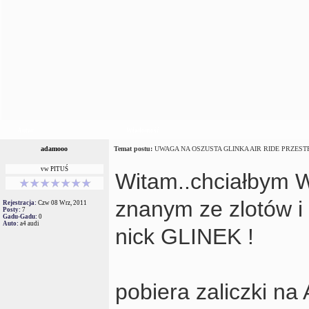
Autor
Wiadomość
adamooo
Temat postu:
UWAGA NA OSZUSTA GLINKA AIR RIDE PRZESTRO
vw PITUŚ
Witam..chciałbym W
znanym ze zlotów i
Rejestracja:
Czw 08 Wrz, 2011
Posty:
7
Gadu-Gadu:
0
Auto:
a4 audi
nick GLINEK !
pobiera zaliczki na