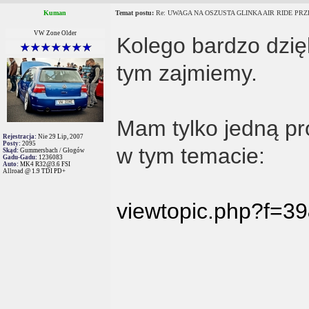
Kuman
Temat postu:
Re: UWAGA NA OSZUSTA GLINKA AIR RIDE PRZE
VW Zone Older
Kolego bardzo dzię
tym zajmiemy.
Mam tylko jedną pr
Rejestracja:
Nie 29 Lip, 2007
Posty:
2095
w tym temacie:
Skąd:
Gummersbach / Głogów
Gadu-Gadu:
1236083
Auto:
MK4 R32@3.6 FSI
Allroad @ 1.9 TDI PD+
viewtopic.php?f=3
_______________