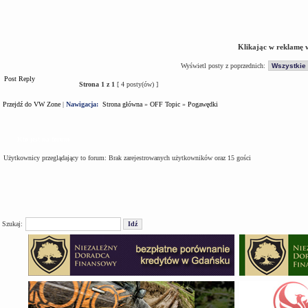
Klikając w reklamę 
Wyświetl posty z poprzednich:
Post Reply
Strona
1
z
1
[ 4 posty(ów) ]
Przejdź do VW Zone
|
Nawigacja:
Strona główna
»
OFF Topic
»
Pogawędki
Kto jest na forum
Użytkownicy przeglądający to forum: Brak zarejestrowanych użytkowników oraz 15 gości
Szukaj: