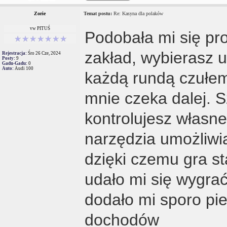
Zorie
Temat postu:
Re: Kasyna dla polaków
vw PITUŚ
Podobała mi się pr
zakład, wybierasz 
Rejestracja:
Śro 26 Cze, 2024
Posty:
9
Gadu-Gadu:
0
Auto:
Audi 100
każdą rundą czułem
mnie czeka dalej. S
kontrolujesz własne
narzędzia umożliwi
dzięki czemu gra st
udało mi się wygra
dodało mi sporo pi
dochodów