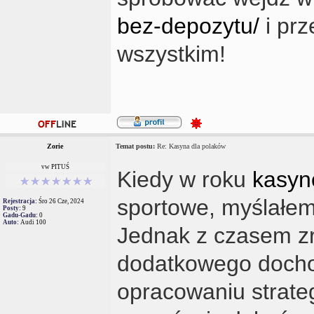
bez-depozytu/
i prz
wszystkim!
Zorie
Temat postu:
Re: Kasyna dla polaków
vw PITUŚ
Kiedy w roku
kasyn
sportowe, myślałem
Rejestracja:
Śro 26 Cze, 2024
Posty:
9
Gadu-Gadu:
0
Auto:
Audi 100
Jednak z czasem zr
dodatkowego dochod
opracowaniu strate