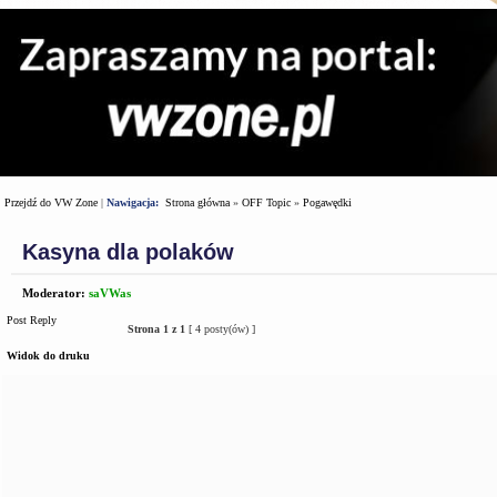
Przejdź do VW Zone
|
Nawigacja:
Strona główna
»
OFF Topic
»
Pogawędki
Kasyna dla polaków
Moderator:
saVWas
Post Reply
Strona
1
z
1
[ 4 posty(ów) ]
Widok do druku