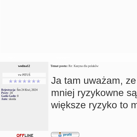
Autor
Wiadomość
wodna12
Temat postu:
Re: Kasyna dla polaków
vw PITUŚ
Ja tam uważam, ze 
mniej ryzykowne s
Rejestracja:
Śro 24 Kwi, 2024
Posty:
20
Gadu-Gadu:
0
Auto:
skoda
większe ryzyko to m