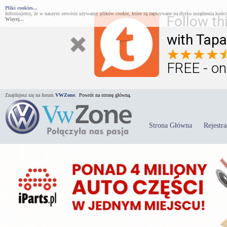
Pliki cookies...
Informujemy, że w naszym serwisie używamy plików cookie, które są zapisywane na dysku urządzenia końco
Follow th
Więcej...
with Tapa
FREE - on
Znajdujesz się na forum
VWZone
.
Powrót na stronę główną.
Strona Główna
Rejestra