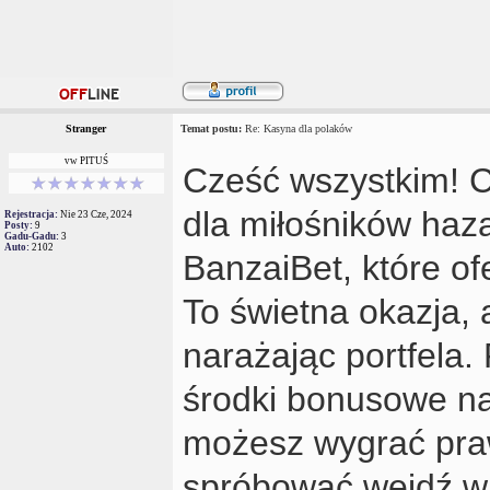
Stranger
Temat postu:
Re: Kasyna dla polaków
vw PITUŚ
Cześć wszystkim! C
dla miłośników haz
Rejestracja:
Nie 23 Cze, 2024
Posty:
9
Gadu-Gadu:
3
Auto:
2102
BanzaiBet, które o
To świetna okazja, 
narażając portfela. 
środki bonusowe na
możesz wygrać praw
spróbować wejdź w