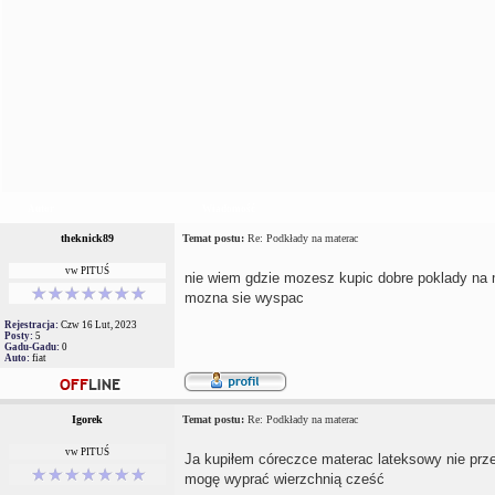
Autor
Wiadomość
theknick89
Temat postu:
Re: Podkłady na materac
vw PITUŚ
nie wiem gdzie mozesz kupic dobre poklady na m
mozna sie wyspac
Rejestracja:
Czw 16 Lut, 2023
Posty:
5
Gadu-Gadu:
0
Auto:
fiat
Igorek
Temat postu:
Re: Podkłady na materac
vw PITUŚ
Ja kupiłem córeczce materac lateksowy nie prz
mogę wyprać wierzchnią cześć