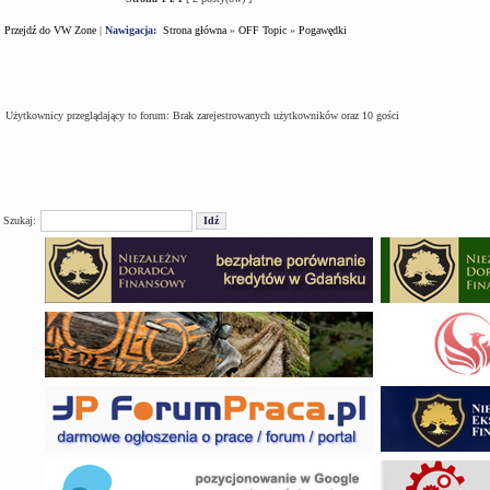
Przejdź do VW Zone
|
Nawigacja:
Strona główna
»
OFF Topic
»
Pogawędki
Kto jest na forum
Użytkownicy przeglądający to forum: Brak zarejestrowanych użytkowników oraz 10 gości
Szukaj: