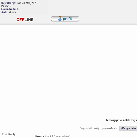
Rejestracja:
Pon 20 Mar, 2023
Posty:
2
Gadu-Gadu:
0
Auto:
skoda
Klikając w reklamę 
Wyświetl posty z poprzednich:
Post Reply
Strona
1
z
1
[ 2 posty(ów) ]