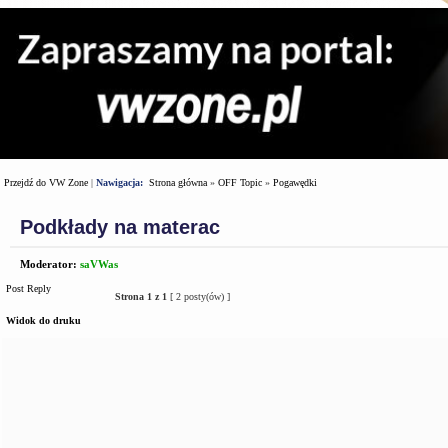
Przejdź do VW Zone
|
Nawigacja:
Strona główna
»
OFF Topic
»
Pogawędki
Podkłady na materac
Moderator:
saVWas
Post Reply
Strona
1
z
1
[ 2 posty(ów) ]
Widok do druku