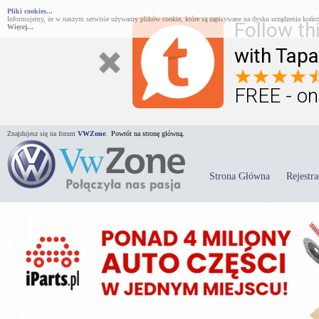
Pliki cookies...
Informujemy, że w naszym serwisie używamy plików cookie, które są zapisywane na dysku urządzenia końco
Follow th
Więcej...
with Tapa
FREE - on
Znajdujesz się na forum
VWZone
.
Powrót na stronę główną.
Strona Główna
Rejestra