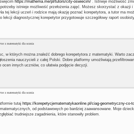
Oświęcim
https://mathema.me/pl/tutors/city-oswiecim/
. Istnieje możliwość zmi
otrzeby istnieje możliwość przełożenia zajęć. Możesz skorzystać z okazji i s
Na tej lekcji uczeń i rodzice mają okazję poznać korepetytora, a tutor ma m
 lekcji diagnostycznej korepetytor przygotowuje szczegółowy raport osobisty 
tor z matematyki dla ucznia
ejsc, w których można znaleźć dobrego korepetytora z matematyki. Warto zac
oszenia nauczycieli z całej Polski. Dobre platformy umożliwiają przefiltrowan
 ocen innych uczniów, co ułatwia podjęcie decyzji.
tor z matematyki dla ucznia
tformie tutaj
https://korepetycjematematykaonline.pl/ciag-geometryczny-co-to-
 matematycznych, od podstawowych po bardziej zaawansowane. Moje dzieck
 zgłębiać trudniejsze zagadnienia, które stanowiły problem.