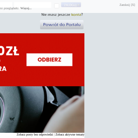
Zamknij [X]
mi przeglądarki.
Więcej...
Zobacz posty bez odpowiedzi
|
Zobacz aktywne tematy