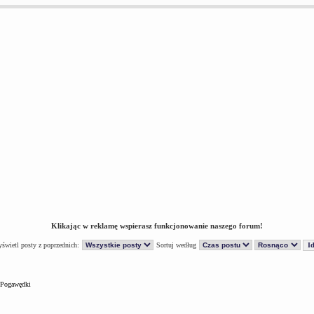
Klikając w reklamę wspierasz funkcjonowanie naszego forum!
świetl posty z poprzednich:
Sortuj według
Pogawędki