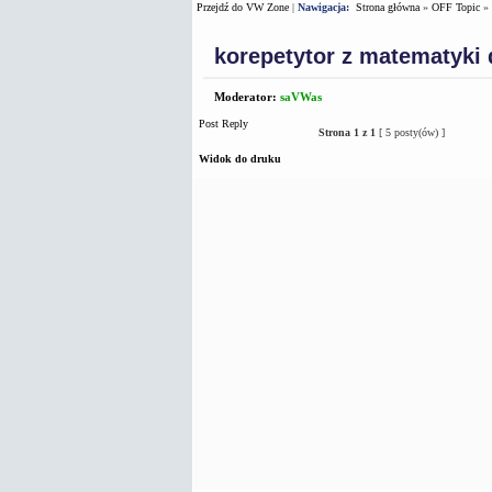
Przejdź do VW Zone
|
Nawigacja:
Strona główna
»
OFF Topic
»
korepetytor z matematyki 
Moderator:
saVWas
Post Reply
Strona
1
z
1
[ 5 posty(ów) ]
Widok do druku