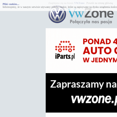
Znajdujesz się na forum
VWZone
.
Powrót na stronę główną.
Pliki cookies...
Informujemy, że w naszym serwisie używamy plików cookie, które są zapisywane na dysku urządzenia końco