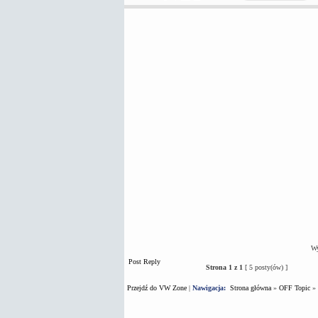
Wy
Post Reply
Strona
1
z
1
[ 5 posty(ów) ]
Przejdź do VW Zone
|
Nawigacja:
Strona główna
»
OFF Topic
»