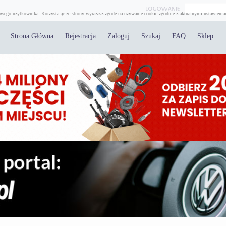
wego użytkownika. Korzystając ze strony wyrażasz zgodę na używanie cookie zgodnie z aktualnymi ustawienia
Strona Główna
Rejestracja
Zaloguj
Szukaj
FAQ
Sklep