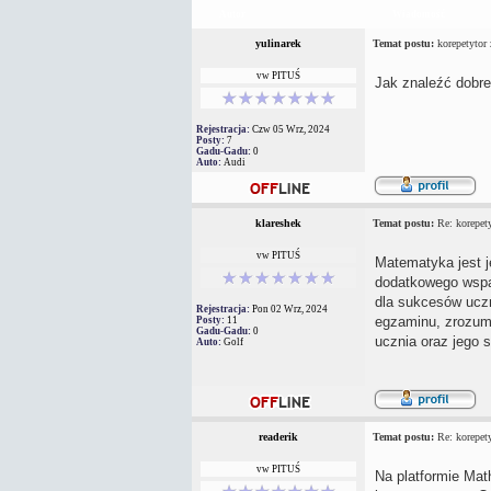
Autor
Wiadomość
yulinarek
Temat postu:
korepetytor 
vw PITUŚ
Jak znaleźć dobre
Rejestracja:
Czw 05 Wrz, 2024
Posty:
7
Gadu-Gadu:
0
Auto:
Audi
klareshek
Temat postu:
Re: korepety
vw PITUŚ
Matematyka jest j
dodatkowego wspar
dla sukcesów uczn
Rejestracja:
Pon 02 Wrz, 2024
egzaminu, zrozum
Posty:
11
Gadu-Gadu:
0
ucznia oraz jego s
Auto:
Golf
readerik
Temat postu:
Re: korepety
vw PITUŚ
Na platformie Mat