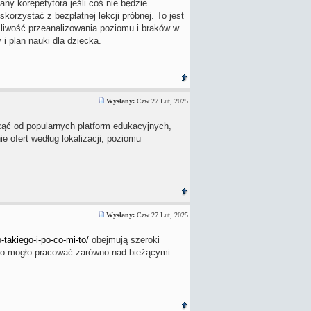
any korepetytora jeśli coś nie będzie
korzystać z bezpłatnej lekcji próbnej. To jest
ożliwość przeanalizowania poziomu i braków w
i plan nauki dla dziecka.
Wysłany:
Czw 27 Lut, 2025
ząć od popularnych platform edukacyjnych,
ie ofert według lokalizacji, poziomu
Wysłany:
Czw 27 Lut, 2025
takiego-i-po-co-mi-to/
obejmują szeroki
o mogło pracować zarówno nad bieżącymi