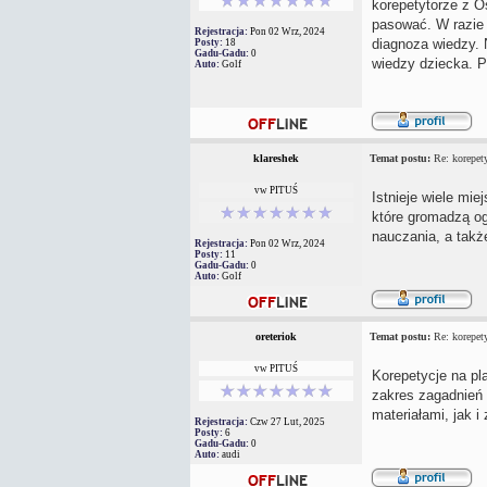
korepetytorze z 
pasować. W razie p
Rejestracja:
Pon 02 Wrz, 2024
diagnoza wiedzy. 
Posty:
18
Gadu-Gadu:
0
wiedzy dziecka. Po
Auto:
Golf
klareshek
Temat postu:
Re: korepety
vw PITUŚ
Istnieje wiele mi
które gromadzą ogł
nauczania, a także
Rejestracja:
Pon 02 Wrz, 2024
Posty:
11
Gadu-Gadu:
0
Auto:
Golf
oreteriok
Temat postu:
Re: korepety
vw PITUŚ
Korepetycje na pla
zakres zagadnień
materiałami, jak i
Rejestracja:
Czw 27 Lut, 2025
Posty:
6
Gadu-Gadu:
0
Auto:
audi