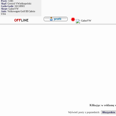
Posty:
1281
Skąd:
Gostyń VWielkopolski
Gadu-Gadu:
16118901
Skype:
GalusVW
Auto:
Volkswagen Golf III Cabrio
USA
Klikając w reklamę 
Wyświetl posty z poprzednich: