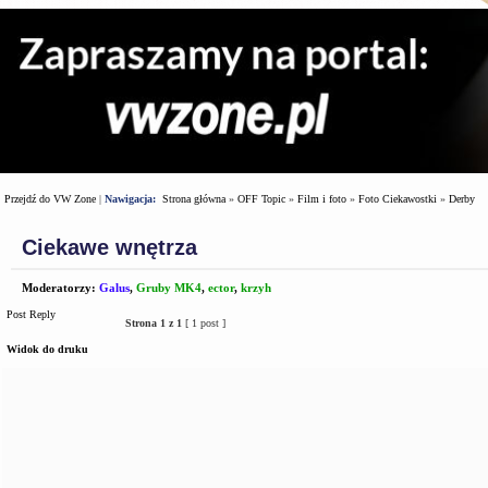
Przejdź do VW Zone
|
Nawigacja:
Strona główna
»
OFF Topic
»
Film i foto
»
Foto Ciekawostki
»
Derby
Ciekawe wnętrza
Moderatorzy:
Galus
,
Gruby MK4
,
ector
,
krzyh
Post Reply
Strona
1
z
1
[ 1 post ]
Widok do druku