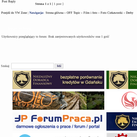
Post Reply
Strona
1
z
1
[ 1 post ]
Przejdź do VW Zone
|
Nawigacja:
Strona główna
»
OFF Topic
»
Film i foto
»
Foto Ciekawostki
»
Derby
Kto jest na forum
Użytkownicy przeglądający to forum: Brak zarejestrowanych użytkowników oraz 1 gość
Szukaj: