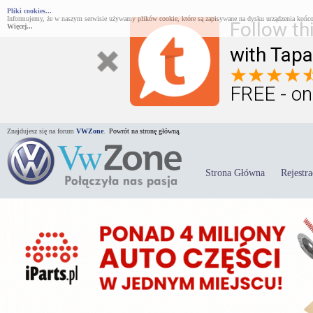
Pliki cookies...
Informujemy, że w naszym serwisie używamy plików cookie, które są zapisywane na dysku urządzenia końco
Follow th
Więcej...
with Tapa
FREE - on
Znajdujesz się na forum
VWZone
.
Powrót na stronę główną.
Strona Główna
Rejestra