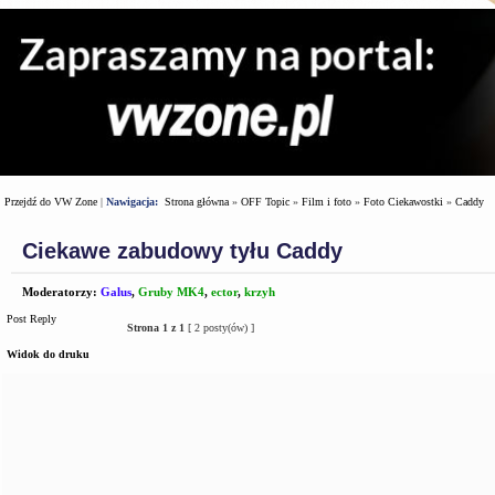
Przejdź do VW Zone
|
Nawigacja:
Strona główna
»
OFF Topic
»
Film i foto
»
Foto Ciekawostki
»
Caddy
Ciekawe zabudowy tyłu Caddy
Moderatorzy:
Galus
,
Gruby MK4
,
ector
,
krzyh
Post Reply
Strona
1
z
1
[ 2 posty(ów) ]
Widok do druku