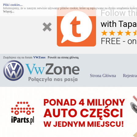
Pliki cookies...
Informujemy, że w naszym serwisie używamy plików cookie, które są zapisywane na dysku urządzenia końco
Follow th
Więcej...
with Tapa
FREE - on
Znajdujesz się na forum
VWZone
.
Powrót na stronę główną.
Strona Główna
Rejestra