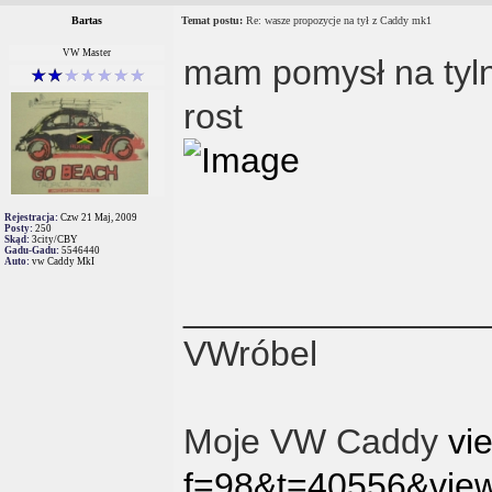
Bartas
Temat postu:
Re: wasze propozycje na tył z Caddy mk1
VW Master
mam pomysł na tyln
rost
Rejestracja:
Czw 21 Maj, 2009
Posty:
250
Skąd:
3city/CBY
Gadu-Gadu:
5546440
Auto:
vw Caddy MkI
_______________
VWróbel
Moje VW Caddy
vi
f=98&t=40556&vie