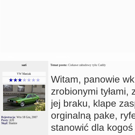
Autor
Wiadomość
sari
Temat postu:
Ciekawe zabudowy tyłu Caddy
VW Maniak
Witam, panowie wkle
zrobionymi tyłami, 
jej braku, klape za
orginalną pake, ryf
Rejestracja:
Wto 18 Gru, 2007
Posty:
620
Skąd:
Ślaskie
stanowić dla kogoś 