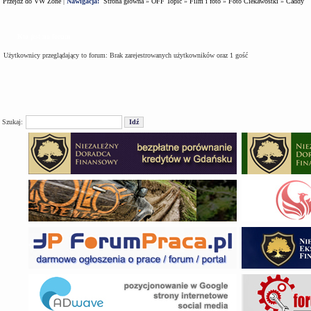
Przejdź do VW Zone
|
Nawigacja:
Strona główna
»
OFF Topic
»
Film i foto
»
Foto Ciekawostki
»
Caddy
Kto jest na forum
Użytkownicy przeglądający to forum: Brak zarejestrowanych użytkowników oraz 1 gość
Szukaj: