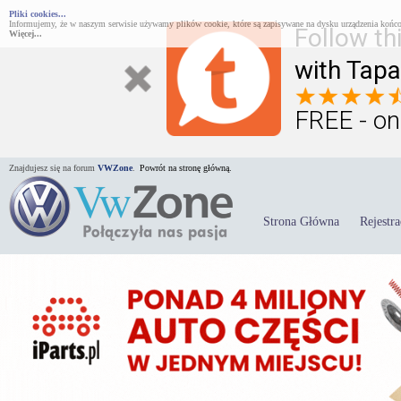
Pliki cookies...
Informujemy, że w naszym serwisie używamy plików cookie, które są zapisywane na dysku urządzenia końco
Follow th
Więcej...
with Tapa
FREE - on
Znajdujesz się na forum
VWZone
.
Powrót na stronę główną.
Strona Główna
Rejestra