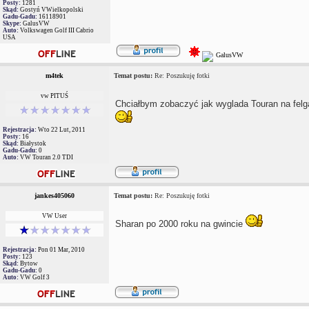
Posty:
1281
Skąd:
Gostyń VWielkopolski
Gadu-Gadu:
16118901
Skype:
GalusVW
Auto:
Volkswagen Golf III Cabrio
USA
m4tek
Temat postu:
Re: Poszukuję fotki
vw PITUŚ
Chciałbym zobaczyć jak wyglada Touran na felga
Rejestracja:
Wto 22 Lut, 2011
Posty:
16
Skąd:
Białystok
Gadu-Gadu:
0
Auto:
VW Touran 2.0 TDI
jankes405060
Temat postu:
Re: Poszukuję fotki
VW User
Sharan po 2000 roku na gwincie
Rejestracja:
Pon 01 Mar, 2010
Posty:
123
Skąd:
Bytow
Gadu-Gadu:
0
Auto:
VW Golf 3