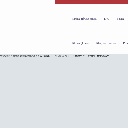
Strona główna forum
FAQ
Szukaj
Strona główna
Skup aut Poznań
Pol
Wszystkie prawa zastrzeżone dla VWZONE.PL © 2003-2019 -
Adwave.eu - strony internetowe