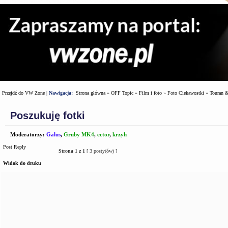
Przejdź do VW Zone
|
Nawigacja:
Strona główna
»
OFF Topic
»
Film i foto
»
Foto Ciekawostki
»
Touran 
Poszukuję fotki
Moderatorzy:
Galus
,
Gruby MK4
,
ector
,
krzyh
Post Reply
Strona
1
z
1
[ 3 posty(ów) ]
Widok do druku