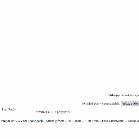
Klikając w reklamę 
Wyświetl posty z poprzednich:
Post Reply
Strona
1
z
1
[ 3 posty(ów) ]
Przejdź do VW Zone
|
Nawigacja:
Strona główna
»
OFF Topic
»
Film i foto
»
Foto Ciekawostki
»
Touran 
Kto jest na forum