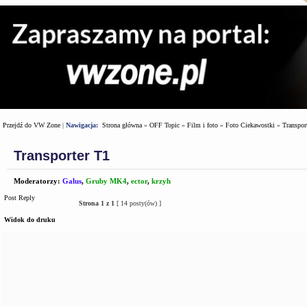
Przejdź do VW Zone
|
Nawigacja:
Strona główna
»
OFF Topic
»
Film i foto
»
Foto Ciekawostki
»
Transpor
Transporter T1
Moderatorzy:
Galus
,
Gruby MK4
,
ector
,
krzyh
Post Reply
Strona
1
z
1
[ 14 posty(ów) ]
Widok do druku