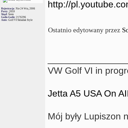
http://pl.youtube.
Rejestracja:
Nie 24 Wrz, 2006
Posty:
2059
Skąd:
Śrem
Gadu-Gadu:
2176296
Auto:
Golf VI Składak Style
Ostatnio edytowany przez
S
_______________
VW Golf VI in prog
Jetta A5 USA On A
Mój były Lupiszon 