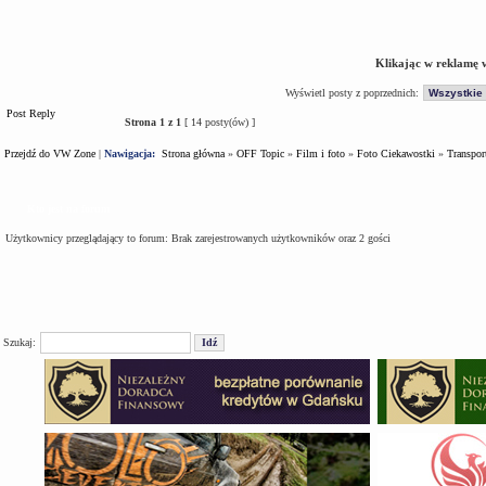
Klikając w reklamę 
Wyświetl posty z poprzednich:
Post Reply
Strona
1
z
1
[ 14 posty(ów) ]
Przejdź do VW Zone
|
Nawigacja:
Strona główna
»
OFF Topic
»
Film i foto
»
Foto Ciekawostki
»
Transpor
Kto jest na forum
Użytkownicy przeglądający to forum: Brak zarejestrowanych użytkowników oraz 2 gości
Szukaj: