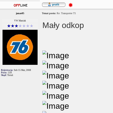
janas05
Temat postu:
Re: Transporter T1
VW Maniak
Mały odkop
Rejestracja:
Sob 15 Mar, 2008
Posty:
550
Skąd:
Toruń