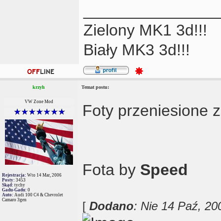
_______________
Zielony MK1 3d!!!
Biały MK3 3d!!!
krzyh
Temat postu:
VW Zone Mod
Foty przeniesione z
Fota by
Speed
Rejestracja:
Wto 14 Mar, 2006
Posty:
3453
Skąd:
tychy
Gadu-Gadu:
0
Auto:
Audi 100 C4 & Chevrolet
Camaro 3gen
[
Dodano
: Nie 14 Paź, 20