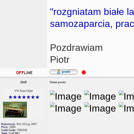
"rozgniatam białe 
samozaparcia, prac
Pozdrawiam
Piotr
ZbiF
Temat postu:
VW Zone Older
Rejestracja:
Wto 10 Lip, 2007
Posty:
2004
Gadu-Gadu:
7066340
Auto:
Golf Mk1