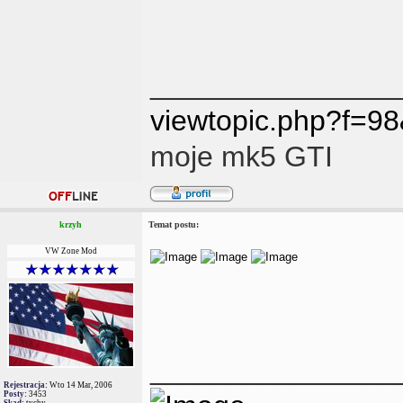
_______________
viewtopic.php?f=
moje mk5 GTI
krzyh
Temat postu:
VW Zone Mod
_______________
Rejestracja:
Wto 14 Mar, 2006
Posty:
3453
Skąd:
tychy