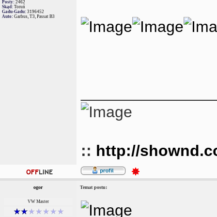
Posty:
2462
Skąd:
Toruń
Gadu-Gadu:
3196452
Auto:
Garbus, T3, Passat B3
_______________
::
http://shownd.
ogor
Temat postu:
VW Master