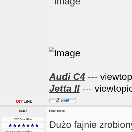
_______________
Audi C4
---
viewto
Jetta II
---
viewtopi
Soad7
Temat postu:
VW Zone Older
Dużo fajnie zrobion