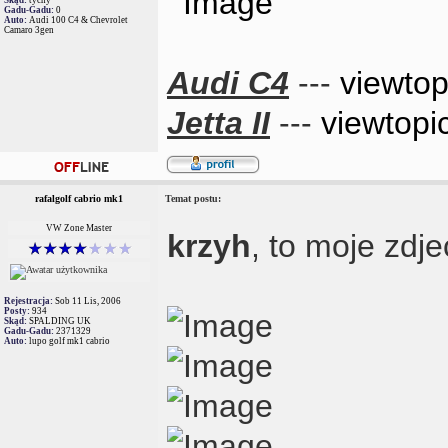
Gadu-Gadu:
0
Auto:
Audi 100 C4 & Chevrolet
Camaro 3gen
Audi C4
---
viewto
Jetta II
---
viewtopi
rafalgolf cabrio mk1
Temat postu:
VW Zone Master
krzyh
, to moje zdj
Rejestracja:
Sob 11 Lis, 2006
Posty:
934
Skąd:
SPALDING UK
Gadu-Gadu:
2371329
Auto:
lupo golf mk1 cabrio