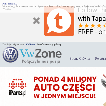
Pliki cookies...
Informujemy, że w naszym serwisie używamy plików cookie, które są zapisywane na dysku urządzenia końco
Follow th
Więcej...
with Tapa
FREE - on
Znajdujesz się na forum
VWZone
.
Powrót na stronę główną.
Strona Główna
Rejestra