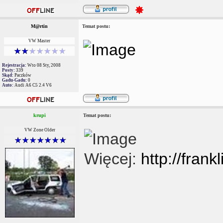
M@rtin
Temat postu:
VW Master
Rejestracja:
Wto 08 Sty, 2008
Posty:
339
Skąd:
Paczków
Gadu-Gadu:
0
Auto:
Audi A6 C5 2.4 V6
krupi
Temat postu:
VW Zone Older
Więcej:
http://fran