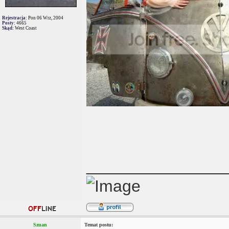
Rejestracja:
Pon 06 Wrz, 2004
Posty:
4665
Skąd:
West Coast
_______________
Szuan
Temat postu: