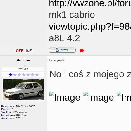
http://vwzone.pl/f
mk1 cabrio
viewtopic.php?f=9
a8L 4.2
Marcin ino
Temat postu:
VW User
No i coś z mojego z
Rejestracja:
Nie 07 Sty, 2007
Posty:
139
Skąd:
InoVWrocłaVW
Gadu-Gadu:
8406724
Auto:
Jakieś VW!!