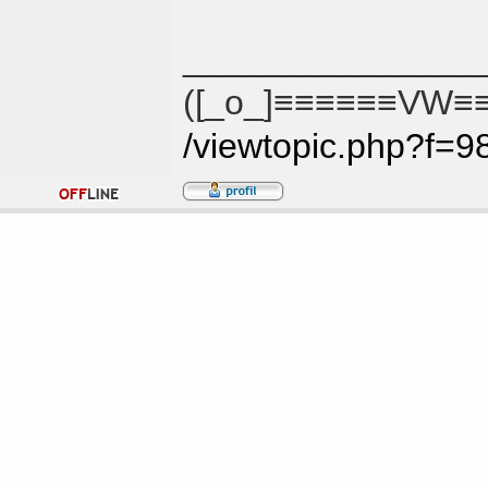
_______________
([_o_]≡≡≡≡≡≡VW≡≡
/viewtopic.php?f=