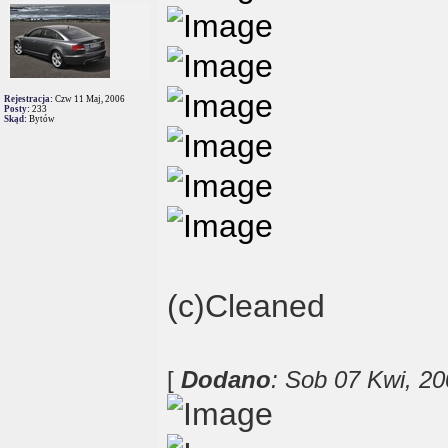
Rejestracja:
Czw 11 Maj, 2006
Posty:
233
Skąd:
Bytów
(c)Cleaned
[
Dodano
: Sob 07 Kwi, 2