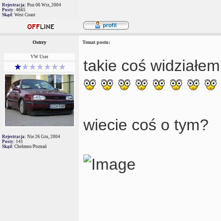
Rejestracja:
Pon 06 Wrz, 2004
Posty:
4665
Skąd:
West Coast
Ostrry
Temat postu:
VW User
takie coś widziałe
wiecie coś o tym?
Rejestracja:
Nie 26 Gru, 2004
Posty:
141
Skąd:
Chełmno/Poznań