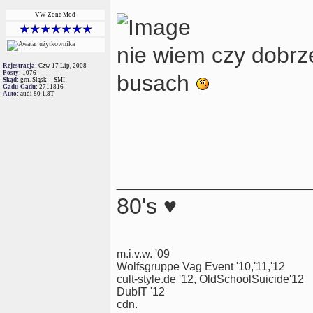
VW Zone Mod
nie wiem czy dobrze
Rejestracja:
Czw 17 Lip, 2008
Posty:
1076
busach
Skąd:
grn. Śląsk! - SMI
Gadu-Gadu:
2711816
Auto:
audi 80 1.8T
_______________
80's ♥
m.i.v.w. '09
Wolfsgruppe Vag Event '10,'11,'12
cult-style.de '12, OldSchoolSuicide'12
DubIT '12
cdn.