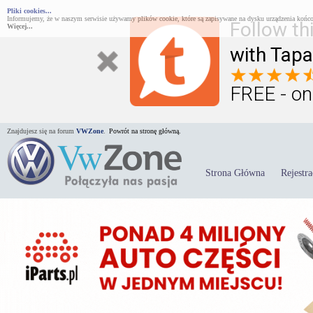
Pliki cookies...
Informujemy, że w naszym serwisie używamy plików cookie, które są zapisywane na dysku urządzenia końco
Follow th
Więcej...
with Tapa
FREE - on
Znajdujesz się na forum
VWZone
.
Powrót na stronę główną.
Strona Główna
Rejestra