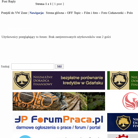
Post Reply
Strona
1
z
1
[ 1 post ]
Przejdź do VW Zone
|
Nawigacja:
Strona główna
»
OFF Topic
»
Film i foto
»
Foto Ciekawostki
»
Polo
Kto jest na forum
Użytkownicy przeglądający to forum: Brak zarejestrowanych użytkowników oraz 2 gości
Szukaj: