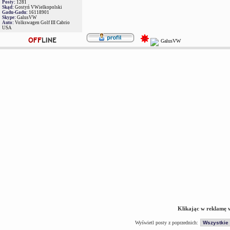
Posty:
1281
Skąd:
Gostyń VWielkopolski
Gadu-Gadu:
16118901
Skype:
GalusVW
Auto:
Volkswagen Golf III Cabrio
USA
Klikając w reklamę 
Wyświetl posty z poprzednich: