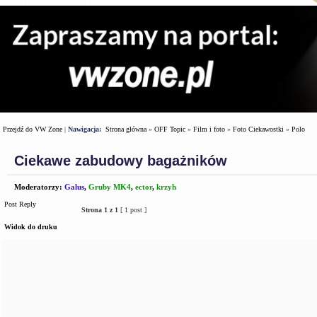
Przejdź do VW Zone
|
Nawigacja:
Strona główna
»
OFF Topic
»
Film i foto
»
Foto Ciekawostki
»
Polo
Ciekawe zabudowy bagażników
Moderatorzy:
Galus
,
Gruby MK4
,
ector
,
krzyh
Post Reply
Strona
1
z
1
[ 1 post ]
Widok do druku