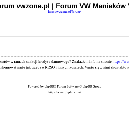
orum vwzone.pl | Forum VW Maniaków 
https://vwzone.pl/forum/
kosztów w ramach sankcji kredytu darmowego? Znalazłem info na stronie
https://ww
informował mnie jak trzeba o RRSO i innych kosztach. Warto się z nimi skontakto
Powered by phpBB® Forum Software © phpBB Group
https://www.phpbb.com/