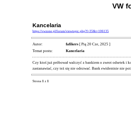
VW f
Kancelaria
https://vwzone.pl/forum/viewtopic.php?f=35&t=106135
Autor:
fafikers
[ Pią 20 Cze, 2025 ]
Temat postu:
Kancelaria
Czy ktoś już próbował walczyć z bankiem o zwrot odsetek i 
zastanawiać, czy też się nie odezwać. Bank ewidentnie nie po
Strona
1
z
1