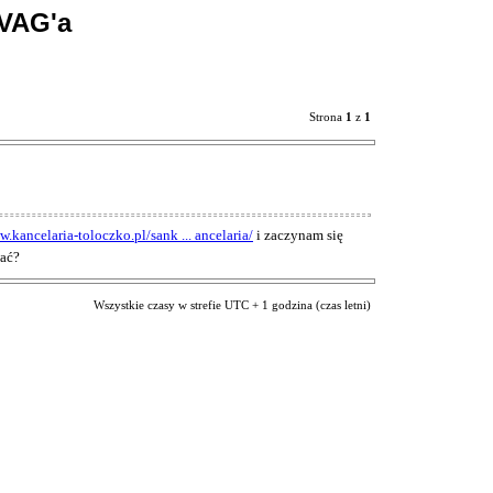
VAG'a
Strona
1
z
1
w.kancelaria-toloczko.pl/sank ... ancelaria/
i zaczynam się
wać?
Wszystkie czasy w strefie UTC + 1 godzina (czas letni)