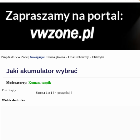
Przejdź do VW Zone
|
Nawigacja:
Strona główna
»
Dział techniczny
»
Elektryka
Jaki akumulator wybrać
Moderatorzy:
Kuman
,
turpik
Post Reply
Strona
1
z
1
[ 4 posty(ów) ]
Widok do druku