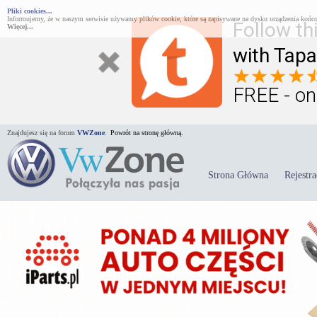
Pliki cookies...
Informujemy, że w naszym serwisie używamy plików cookie, które są zapisywane na dysku urządzenia końco
Follow th
Więcej...
with Tapa
FREE - on
Znajdujesz się na forum
VWZone
.
Powrót na stronę główną.
Strona Główna
Rejestra