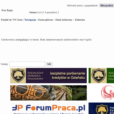
Wyświetl posty z poprzednich:
Post Reply
Strona
1
z
1
[ 4 posty(ów) ]
Przejdź do VW Zone
|
Nawigacja:
Strona główna
»
Dział techniczny
»
Elektryka
Kto jest na forum
Użytkownicy przeglądający to forum: Brak zarejestrowanych użytkowników oraz 4 gości
Szukaj: