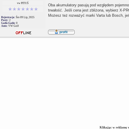
vw PITUŚ
Oba akumulatory pasują pod względem pojemnoś
trwałość. Jeśli cena jest zbliżona, wybierz X-P
Możesz też rozważyć marki Varta lub Bosch, jeśl
Rejestracja:
Śro 09 Lip, 2025
Posty:
2
Gadu-Gadu:
0
Auto:
VW Golf
Klikając w reklamę 