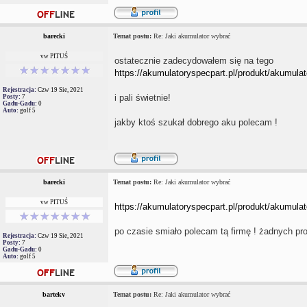
barecki
Temat postu:
Re: Jaki akumulator wybrać
vw PITUŚ
ostatecznie zadecydowałem się na tego
https://akumulatoryspecpart.pl/produkt/akumulat
Rejestracja:
Czw 19 Sie, 2021
i pali świetnie!
Posty:
7
Gadu-Gadu:
0
Auto:
golf 5
jakby ktoś szukał dobrego aku polecam !
barecki
Temat postu:
Re: Jaki akumulator wybrać
vw PITUŚ
https://akumulatoryspecpart.pl/produkt/akumulat
po czasie smiało polecam tą firmę ! żadnych p
Rejestracja:
Czw 19 Sie, 2021
Posty:
7
Gadu-Gadu:
0
Auto:
golf 5
bartekv
Temat postu:
Re: Jaki akumulator wybrać