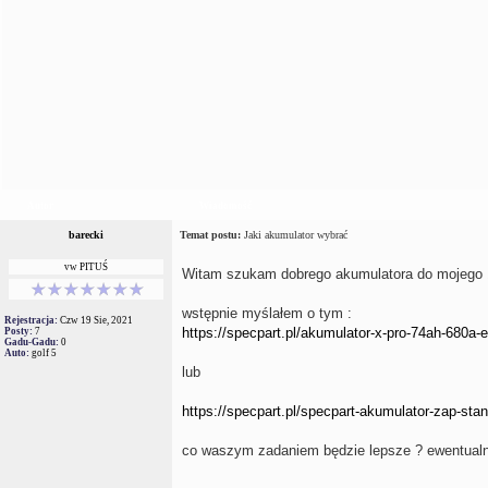
Autor
Wiadomość
barecki
Temat postu:
Jaki akumulator wybrać
vw PITUŚ
Witam szukam dobrego akumulatora do mojego 1
wstępnie myślałem o tym :
Rejestracja:
Czw 19 Sie, 2021
https://specpart.pl/akumulator-x-pro-74ah-680a-
Posty:
7
Gadu-Gadu:
0
Auto:
golf 5
lub
https://specpart.pl/specpart-akumulator-zap-sta
co waszym zadaniem będzie lepsze ? ewentualni