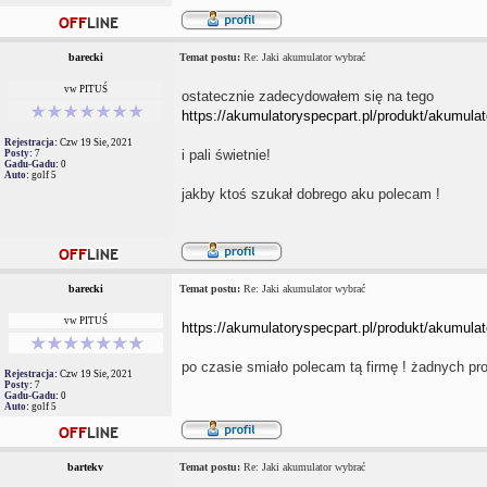
barecki
Temat postu:
Re: Jaki akumulator wybrać
vw PITUŚ
ostatecznie zadecydowałem się na tego
https://akumulatoryspecpart.pl/produkt/akumulat
Rejestracja:
Czw 19 Sie, 2021
i pali świetnie!
Posty:
7
Gadu-Gadu:
0
Auto:
golf 5
jakby ktoś szukał dobrego aku polecam !
barecki
Temat postu:
Re: Jaki akumulator wybrać
vw PITUŚ
https://akumulatoryspecpart.pl/produkt/akumulat
po czasie smiało polecam tą firmę ! żadnych p
Rejestracja:
Czw 19 Sie, 2021
Posty:
7
Gadu-Gadu:
0
Auto:
golf 5
bartekv
Temat postu:
Re: Jaki akumulator wybrać