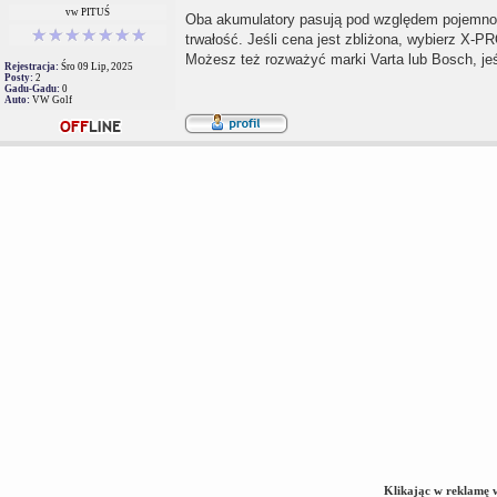
vw PITUŚ
Oba akumulatory pasują pod względem pojemnoś
trwałość. Jeśli cena jest zbliżona, wybierz X-P
Możesz też rozważyć marki Varta lub Bosch, jeśl
Rejestracja:
Śro 09 Lip, 2025
Posty:
2
Gadu-Gadu:
0
Auto:
VW Golf
Klikając w reklamę 