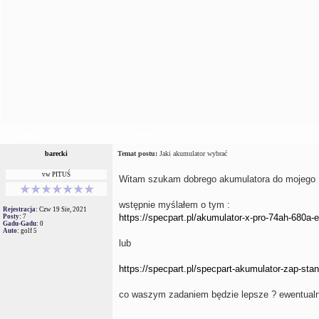
Autor
Wiadomość
barecki
Temat postu:
Jaki akumulator wybrać
vw PITUŚ
Witam szukam dobrego akumulatora do mojego 1
wstępnie myślałem o tym :
Rejestracja:
Czw 19 Sie, 2021
https://specpart.pl/akumulator-x-pro-74ah-680a-
Posty:
7
Gadu-Gadu:
0
Auto:
golf 5
lub
https://specpart.pl/specpart-akumulator-zap-sta
co waszym zadaniem będzie lepsze ? ewentualni