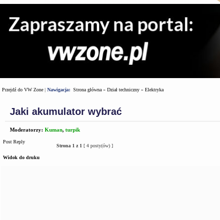
Przejdź do VW Zone
|
Nawigacja:
Strona główna
»
Dział techniczny
»
Elektryka
Jaki akumulator wybrać
Moderatorzy:
Kuman
,
turpik
Post Reply
Strona
1
z
1
[ 4 posty(ów) ]
Widok do druku