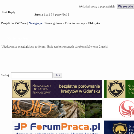
Wyświetl posty z poprzednich:
Post Reply
Strona
1
z
1
[ 4 posty(ów) ]
Przejdź do VW Zone
|
Nawigacja:
Strona główna
»
Dział techniczny
»
Elektryka
Kto jest na forum
Użytkownicy przeglądający to forum: Brak zarejestrowanych użytkowników oraz 2 gości
Szukaj: