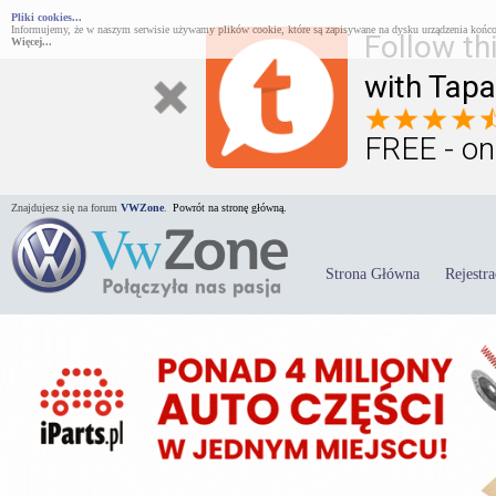
Pliki cookies...
Informujemy, że w naszym serwisie używamy plików cookie, które są zapisywane na dysku urządzenia końco
Follow th
Więcej...
with Tapa
FREE - on
Znajdujesz się na forum
VWZone
.
Powrót na stronę główną.
Strona Główna
Rejestra