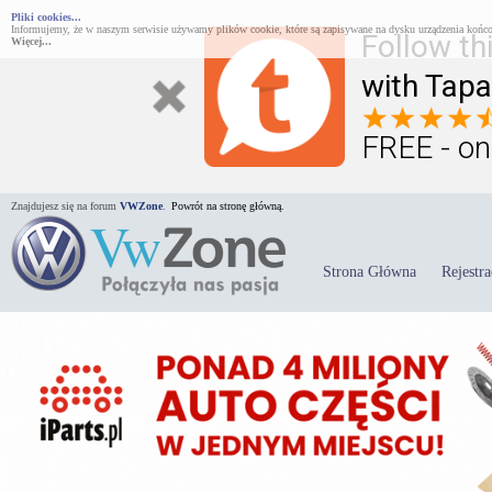
Pliki cookies...
Informujemy, że w naszym serwisie używamy plików cookie, które są zapisywane na dysku urządzenia końco
Follow th
Więcej...
with Tapa
FREE - on
Znajdujesz się na forum
VWZone
.
Powrót na stronę główną.
Strona Główna
Rejestra