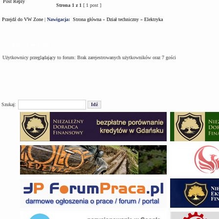
Post Reply
Strona
1
z
1
[ 1 post ]
Przejdź do VW Zone
|
Nawigacja:
Strona główna
»
Dział techniczny
»
Elektryka
Kto jest na forum
Użytkownicy przeglądający to forum: Brak zarejestrowanych użytkowników oraz 7 gości
Szukaj: