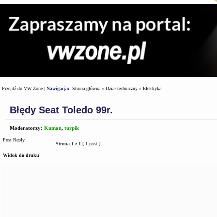
Przejdź do VW Zone
|
Nawigacja:
Strona główna
»
Dział techniczny
»
Elektryka
Błędy Seat Toledo 99r.
Moderatorzy:
Kuman
,
turpik
Post Reply
Strona
1
z
1
[ 1 post ]
Widok do druku