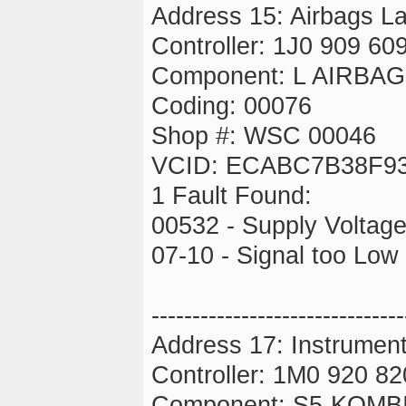
Address 15: Airbags L
Controller: 1J0 909 60
Component: L AIRBA
Coding: 00076
Shop #: WSC 00046
VCID: ECABC7B38F9
1 Fault Found:
00532 - Supply Voltag
07-10 - Signal too Low 
-------------------------------
Address 17: Instrumen
Controller: 1M0 920 8
Component: S5-KOMB