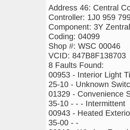
Address 46: Central C
Controller: 1J0 959 79
Component: 3Y Zentra
Coding: 04099
Shop #: WSC 00046
VCID: 847B8F138703
8 Faults Found:
00953 - Interior Light T
25-10 - Unknown Switch
01329 - Convenience 
35-10 - - - Intermittent
00943 - Heated Exterior
35-00 - -