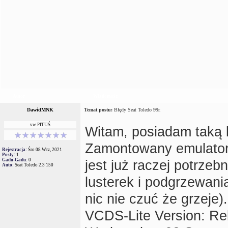
Autor
Wiadomość
DawidMNK
Temat postu:
Błędy Seat Toledo 99r.
vw PITUŚ
Witam, posiadam taką l
Zamontowany emulator i
Rejestracja:
Śro 08 Wrz, 2021
Posty:
1
Gadu-Gadu:
0
jest już raczej potrze
Auto:
Seat Toledo 2.3 150
lusterek i podgrzewania
nic nie czuć że grzeje
VCDS-Lite Version: Re