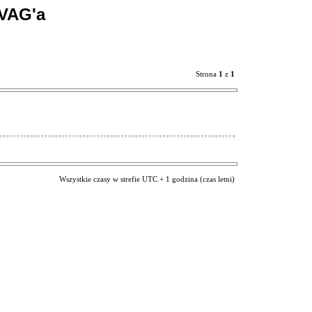
VAG'a
Strona
1
z
1
Wszystkie czasy w strefie UTC + 1 godzina (czas letni)