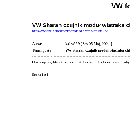
VW f
VW Sharan czujnik moduł wiatraka c
https://vwzone.pl/forum/viewtopic.php?f=33&t=105272
Autor:
koles999
[ Śro 05 Maj, 2021 ]
Temat postu:
VW Sharan czujnik moduł wiatraka chł
Orientuje się ktoś który czujnik lub moduł odpowiada za załą
Strona
1
z
1