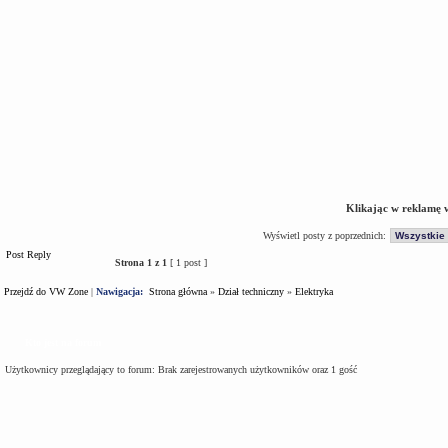
Klikając w reklamę 
Wyświetl posty z poprzednich:
Post Reply
Strona
1
z
1
[ 1 post ]
Przejdź do VW Zone
|
Nawigacja:
Strona główna
»
Dział techniczny
»
Elektryka
Kto jest na forum
Użytkownicy przeglądający to forum: Brak zarejestrowanych użytkowników oraz 1 gość