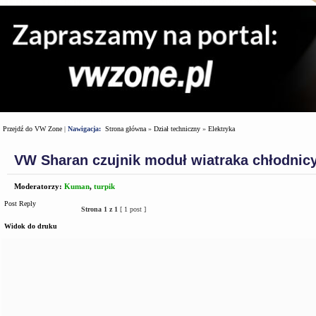
Przejdź do VW Zone
|
Nawigacja:
Strona główna
»
Dział techniczny
»
Elektryka
VW Sharan czujnik moduł wiatraka chłodnicy
Moderatorzy:
Kuman
,
turpik
Post Reply
Strona
1
z
1
[ 1 post ]
Widok do druku