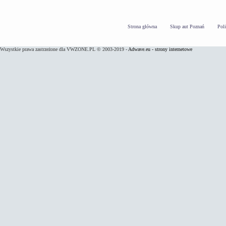
Strona główna
Skup aut Poznań
Pol
Wszystkie prawa zastrzeżone dla VWZONE.PL © 2003-2019 -
Adwave.eu - strony internetowe