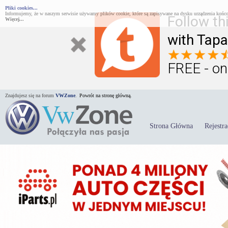
Pliki cookies...
Informujemy, że w naszym serwisie używamy plików cookie, które są zapisywane na dysku urządzenia końco
Follow th
Więcej...
with Tapa
FREE - on
Znajdujesz się na forum
VWZone
.
Powrót na stronę główną.
Strona Główna
Rejestra