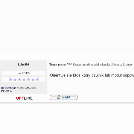
Autor
Wiadomość
koles999
Temat postu:
VW Sharan czujnik moduł wiatraka chłodnicy klimaty
vw PITUŚ
Orientuje się ktoś który czujnik lub moduł odpo
Rejestracja:
Nie 08 Cze, 2008
Posty:
17