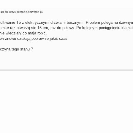
e się drzwi boczne elektryczne T5
ltiwanie T5 z elektrycznymi drzwiami bocznymi. Problem polega na dziwny
lamkę raz otworzą się 15 cm, raz do połowy. Po kolejnym pociągnięciu klamki 
ie wiedziały co mają robić.
ów znowu działają poprawnie jakiś czas.
czyną tego stanu ?