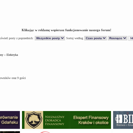
Klikając w reklamę wspierasz funkcjonowanie naszego forum!
świetl posty z poprzednich:
Sortuj według
zny
»
Elektryka
kowników oraz 9 gości