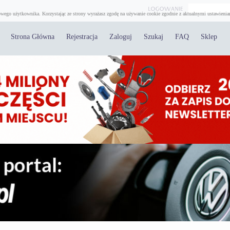
wego użytkownika. Korzystając ze strony wyrażasz zgodę na używanie cookie zgodnie z aktualnymi ustawienia
Strona Główna
Rejestracja
Zaloguj
Szukaj
FAQ
Sklep