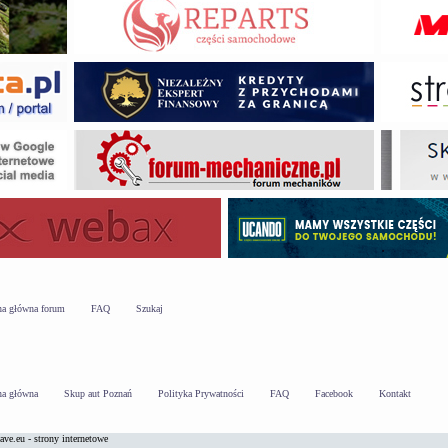
na główna forum
FAQ
Szukaj
na główna
Skup aut Poznań
Polityka Prywatności
FAQ
Facebook
Kontakt
ve.eu - strony internetowe