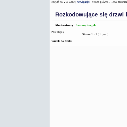
Przejdź do VW Zone
|
Nawigacja:
Strona główna
»
Dział technic
Rozkodowujące się drzwi 
Moderatorzy:
Kuman
,
turpik
Post Reply
Strona
1
z
1
[ 1 post ]
Widok do druku