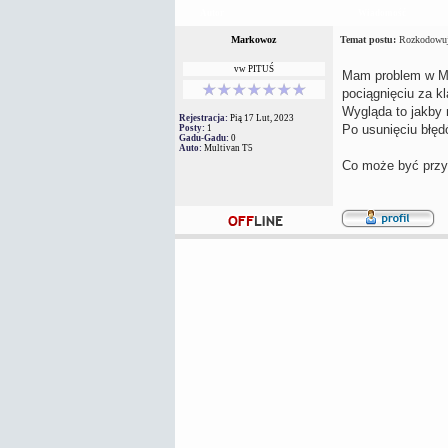
Autor
Wiadomość
Markowoz
Temat postu:
Rozkodowując
vw PITUŚ
Mam problem w Mu
pociągnięciu za k
Wygląda to jakby n
Rejestracja:
Pią 17 Lut, 2023
Po usunięciu błęd
Posty:
1
Gadu-Gadu:
0
Auto:
Multivan T5
Co może być przy