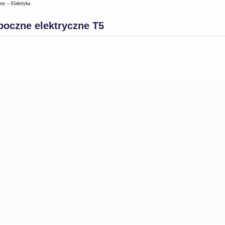
zny
»
Elektryka
boczne elektryczne T5