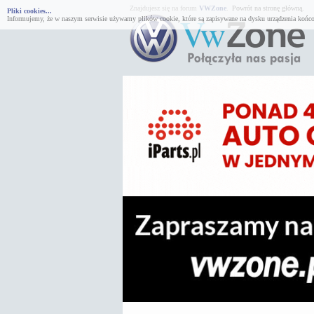
Znajdujesz się na forum
VWZone
.
Powrót na stronę główną.
Pliki cookies...
Informujemy, że w naszym serwisie używamy plików cookie, które są zapisywane na dysku urządzenia końco