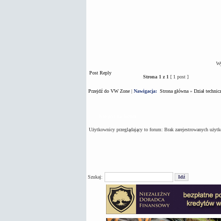
Wy
Post Reply
Strona
1
z
1
[ 1 post ]
Przejdź do VW Zone
|
Nawigacja:
Strona główna
»
Dział technic
Kto jest na forum
Użytkownicy przeglądający to forum: Brak zarejestrowanych użyt
Szukaj: