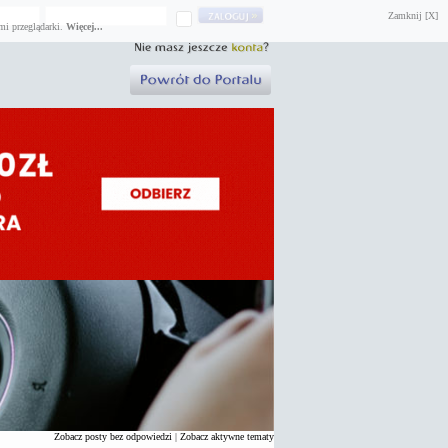
Zamknij [X]
mi przeglądarki.
Więcej...
Zobacz posty bez odpowiedzi
|
Zobacz aktywne tematy