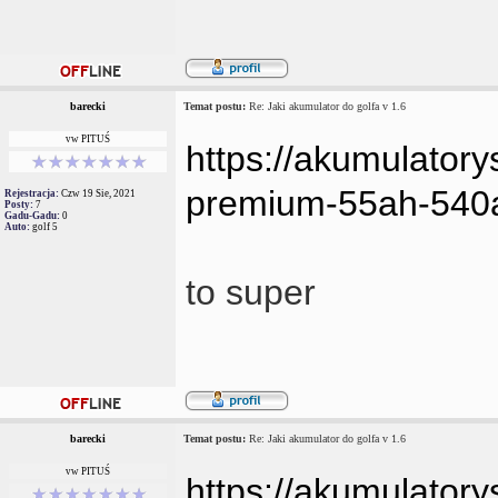
barecki
Temat postu:
Re: Jaki akumulator do golfa v 1.6
vw PITUŚ
https://akumulatory
premium-55ah-540a
Rejestracja:
Czw 19 Sie, 2021
Posty:
7
Gadu-Gadu:
0
Auto:
golf 5
to super
barecki
Temat postu:
Re: Jaki akumulator do golfa v 1.6
vw PITUŚ
https://akumulatory