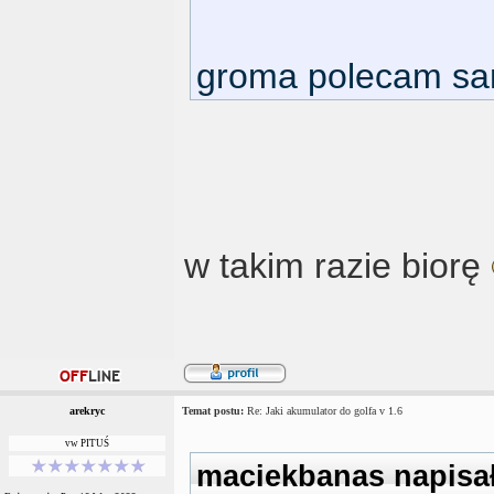
groma polecam sa
w takim razie biorę
arekryc
Temat postu:
Re: Jaki akumulator do golfa v 1.6
vw PITUŚ
maciekbanas napisał