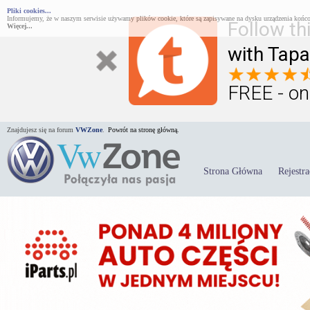
Pliki cookies...
Informujemy, że w naszym serwisie używamy plików cookie, które są zapisywane na dysku urządzenia końco
Follow th
Więcej...
with Tapa
FREE - on
Znajdujesz się na forum
VWZone
.
Powrót na stronę główną.
Strona Główna
Rejestra