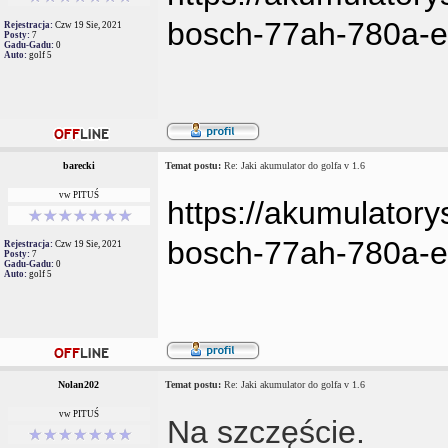
bosch-77ah-780a-e
Rejestracja:
Czw 19 Sie, 2021
Posty:
7
Gadu-Gadu:
0
Auto:
golf 5
barecki
Temat postu:
Re: Jaki akumulator do golfa v 1.6
vw PITUŚ
https://akumulatory
bosch-77ah-780a-e
Rejestracja:
Czw 19 Sie, 2021
Posty:
7
Gadu-Gadu:
0
Auto:
golf 5
Nolan202
Temat postu:
Re: Jaki akumulator do golfa v 1.6
vw PITUŚ
Na szczęście.