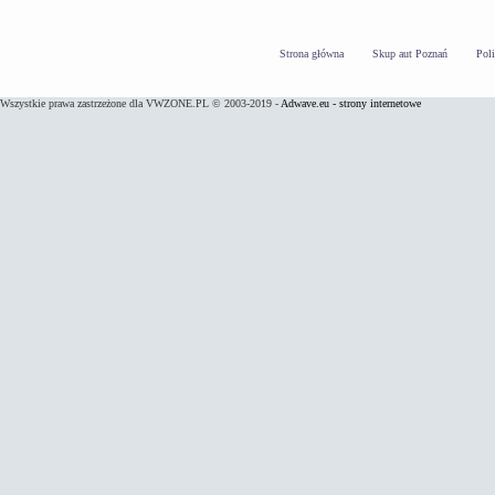
Strona główna
Skup aut Poznań
Pol
Wszystkie prawa zastrzeżone dla VWZONE.PL © 2003-2019 -
Adwave.eu - strony internetowe