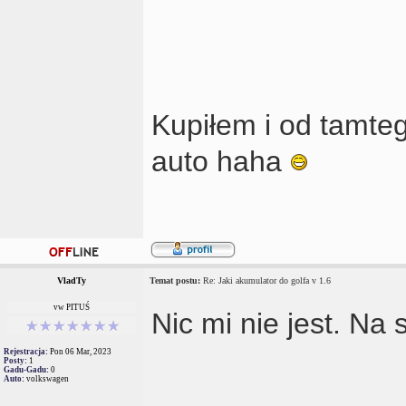
Kupiłem i od tamteg
auto haha
VladTy
Temat postu:
Re: Jaki akumulator do golfa v 1.6
vw PITUŚ
Nic mi nie jest. Na 
Rejestracja:
Pon 06 Mar, 2023
Posty:
1
Gadu-Gadu:
0
Auto:
volkswagen