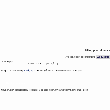
Klikając w reklamę 
Wyświetl posty z poprzednich:
Post Reply
Strona
1
z
1
[ 12 posty(ów) ]
Przejdź do VW Zone
|
Nawigacja:
Strona główna
»
Dział techniczny
»
Elektryka
Kto jest na forum
Użytkownicy przeglądający to forum: Brak zarejestrowanych użytkowników oraz 1 gość