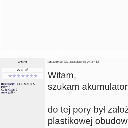
Autor
Wiadomość
arekryc
Temat postu:
Jaki akumulator do golfa v 1.6
vw PITUŚ
Witam,
szukam akumulatora
Rejestracja:
Pon 19 Wrz, 2022
Posty:
4
Gadu-Gadu:
0
Auto:
golf v
do tej pory był zał
plastikowej obudow