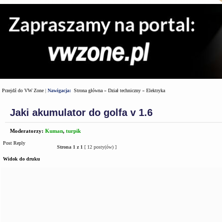
Przejdź do VW Zone
|
Nawigacja:
Strona główna
»
Dział techniczny
»
Elektryka
Jaki akumulator do golfa v 1.6
Moderatorzy:
Kuman
,
turpik
Post Reply
Strona
1
z
1
[ 12 posty(ów) ]
Widok do druku