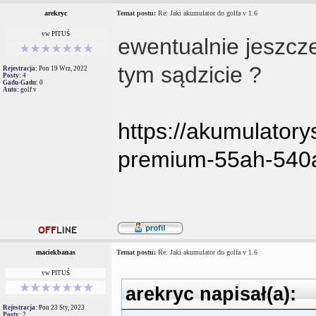
arekryc
Temat postu:
Re: Jaki akumulator do golfa v 1.6
vw PITUŚ
ewentualnie jeszcz
tym sądzicie ?
Rejestracja:
Pon 19 Wrz, 2022
Posty:
4
Gadu-Gadu:
0
Auto:
golf v
https://akumulatory
premium-55ah-540a
maciekbanas
Temat postu:
Re: Jaki akumulator do golfa v 1.6
vw PITUŚ
arekryc napisał(a):
Rejestracja:
Pon 23 Sty, 2023
Posty:
2