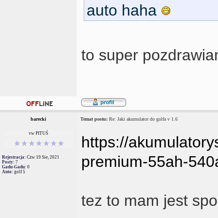
auto haha
to super pozdrawi
barecki
Temat postu:
Re: Jaki akumulator do golfa v 1.6
vw PITUŚ
https://akumulatory
premium-55ah-540a
Rejestracja:
Czw 19 Sie, 2021
Posty:
7
Gadu-Gadu:
0
Auto:
golf 5
tez to mam jest sp