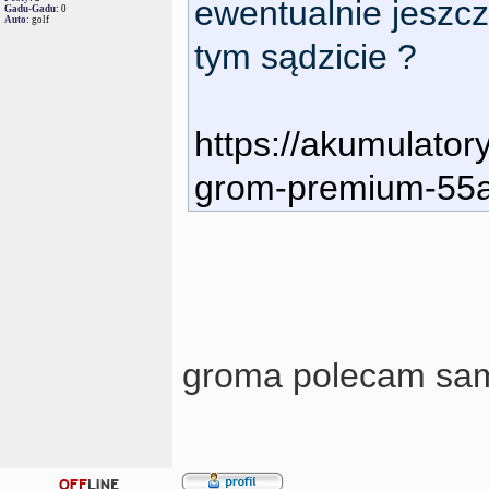
ewentualnie jeszcz
Gadu-Gadu:
0
Auto:
golf
tym sądzicie ?
https://akumulator
grom-premium-55ah
groma polecam sa