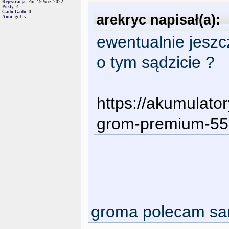
Rejestracja:
Pon 19 Wrz, 2022
Posty:
4
Gadu-Gadu:
0
arekryc napisał(a):
Auto:
golf v
ewentualnie jeszc
o tym sądzicie ?
https://akumulato
grom-premium-55a
groma polecam sa