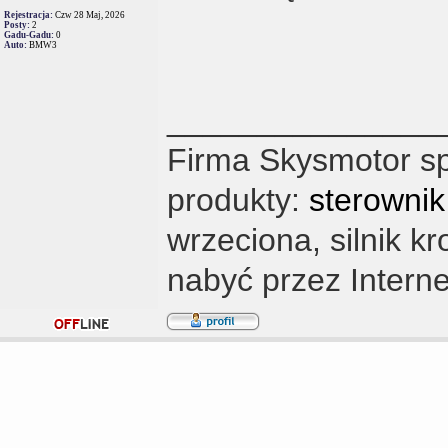
Rejestracja:
Czw 28 Maj, 2026
Posty:
2
Gadu-Gadu:
0
Auto:
BMW3
_______________
Firma Skysmotor sp
produkty:
sterowni
wrzeciona, silnik k
nabyć przez Interne