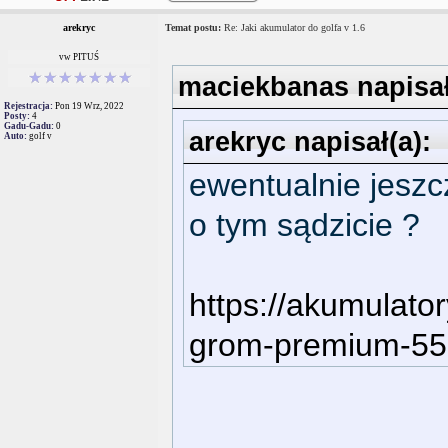
arekryc
Temat postu:
Re: Jaki akumulator do golfa v 1.6
vw PITUŚ
maciekbanas napisał
Rejestracja:
Pon 19 Wrz, 2022
Posty:
4
Gadu-Gadu:
0
arekryc napisał(a):
Auto:
golf v
ewentualnie jeszc
o tym sądzicie ?
https://akumulato
grom-premium-55a