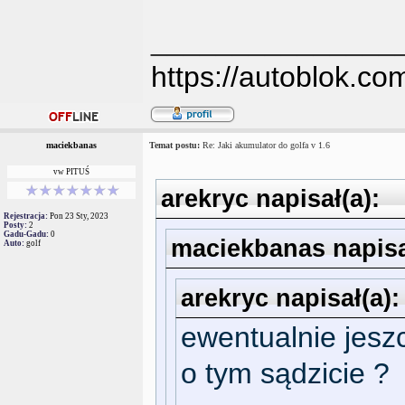
_______________
https://autoblok.co
maciekbanas
Temat postu:
Re: Jaki akumulator do golfa v 1.6
vw PITUŚ
arekryc napisał(a):
Rejestracja:
Pon 23 Sty, 2023
Posty:
2
Gadu-Gadu:
0
maciekbanas napisa
Auto:
golf
arekryc napisał(a):
ewentualnie jesz
o tym sądzicie ?